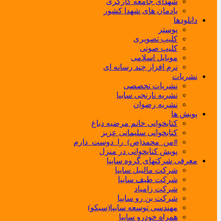
شهدای جامعه کارگری
یادمان های شهدا کشور
دانلودها
پوستر
کلیپ تصویری
کلیپ صوتی
موبایل اسلامی
نرم افزار چند رسانه ای
نشریات
نشریات تخصصی
نشریه نارنجی سایپا
نشریه رضوان
پویش ها
کتابخوانی خانم مرضیه دباغ
کتابخوانی سلیمانی عزیز
#من_محمد(ص)_را_دوست_دارم
پویش کتابخوانی در منزل
معرفی شرکتهای گروه سایپا
شرکت مالیبل سایپا
شرکت طیف سایپا
شرکت زامیاد
شرکت بن رو سایپا
مهندسی توسعه سایپا(سیکو)
همراه خودرو سایپا