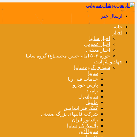
ارسال خبر
خانه
اخبار
اخبار سایپا
اخبار عمومی
اخبار مذهبی
حوزه ۵۰۳ امام حسن مجتبی(ع) گروه سایپا
جهاد و شهادت
شهدای گروه سایپا
سایپا
خدمات فنی رنا
پارس خودرو
زامیاد
سایپادیزل
مالیبل
کمک فنر ایندامین
شرکت قالبهای بزرگ صنعتی
رادیاتور ایران
پلاسکوکار سایپا
سایپا آذین