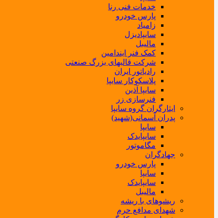
خدمات فنی رنا
پارس خودرو
زامیاد
سایپادیزل
مالیبل
کمک فنر ایندامین
شرکت قالبهای بزرگ صنعتی
رادیاتور ایران
پلاسکوکار سایپا
سایپا آذین
فنرسازی زر
ایثارگران گروه سایپا
پدران آسمانی(شهید)
سایپا
سایپایدک
مگاموتور
جهادگران
پارس خودرو
سایپا
سایپایدک
مالیبل
ریشوهای با ریشه
شهدای مدافع حرم