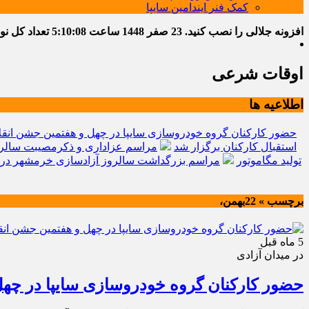
کمک فنر ایندامین سایپا
افزونه جلالی را نصب کنید.
23 صفر 1448
ساعت
5:10:09
تعداد کل نوشته
اوقات شرعی
اطلاعیه ها
حضور کارکنان گروه خودروسازی سایپا در چهل و هفتمین جشن انقل
استقبال کارکنان برگزار شد
مراسم عزاداری و ذکرمصیبت سالرو
تولید مگاموتور
مراسم بزرگداشت سالروز آزادسازی خرمشهر در 
برچسب » 22بهمن،
5 ماه قبل
در میدان آزادی
حضور کارکنان گروه خودروسازی سایپا در چه