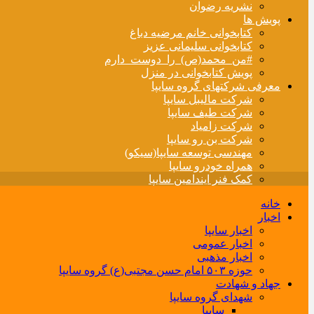
نشریه رضوان
پویش ها
کتابخوانی خانم مرضیه دباغ
کتابخوانی سلیمانی عزیز
#من_محمد(ص)_را_دوست_دارم
پویش کتابخوانی در منزل
معرفی شرکتهای گروه سایپا
شرکت مالیبل سایپا
شرکت طیف سایپا
شرکت زامیاد
شرکت بن رو سایپا
مهندسی توسعه سایپا(سیکو)
همراه خودرو سایپا
کمک فنر ایندامین سایپا
خانه
اخبار
اخبار سایپا
اخبار عمومی
اخبار مذهبی
حوزه ۵۰۳ امام حسن مجتبی(ع) گروه سایپا
جهاد و شهادت
شهدای گروه سایپا
سایپا