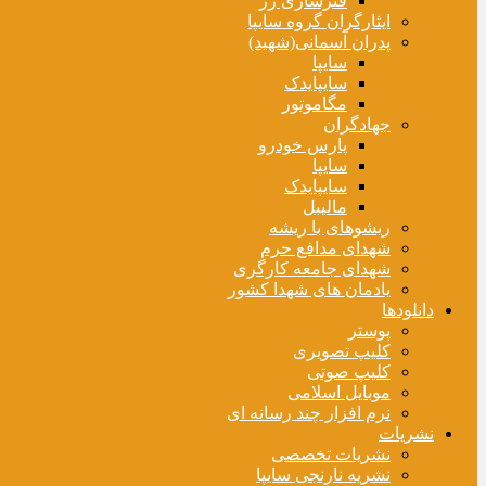
فنرسازی زر
ایثارگران گروه سایپا
پدران آسمانی(شهید)
سایپا
سایپایدک
مگاموتور
جهادگران
پارس خودرو
سایپا
سایپایدک
مالیبل
ریشوهای با ریشه
شهدای مدافع حرم
شهدای جامعه کارگری
یادمان های شهدا کشور
دانلودها
پوستر
کلیپ تصویری
کلیپ صوتی
موبایل اسلامی
نرم افزار چند رسانه ای
نشریات
نشریات تخصصی
نشریه نارنجی سایپا