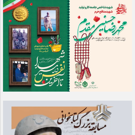
مراسم بزرگداشت سالروز آزادسازی خرمشهر در شرکت پارس خودرو
برگزار شد
مراسم گرامیداشت سالروز آزادسازی خرمشهر در نمازخانه فاطمیه
مگاموتور
تیم شهدای مگاموتور در بزرگترین مسابقات گل کوچک جهان شرکت
کرد