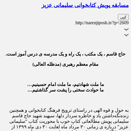
مسابقه پویش کتابخوانی سلیمانی عزیز
کپی
http://narenjiposh.ir/?p=2609
پ
پ
حاج قاسم ، یک مکتب ، یک راه و یک مدرسه ی درس آموز است.
مقام معظم رهبری (مدظله العالی)
ما ملت شهادتیم، ما ملت امام حسینیم…
ما حوادث سختی را پشت سر گذاشتیم…
به حول و قوه الهی در راستای ترویج فرهنگ کتابخوانی و همچنین
زنده‌نگه‌داشتن یاد و خاطره سردار دلها، سپهبد شهید حاج قاسم
سلیمانی پویش مطالعاتی کتابِ خوب با محوریت کتاب “سلیمانی
عزیز” دربازه ی زمانی ۳۰ مرداد ماه لغایت ۳۰ دی ماه ۱۳۹۹ از