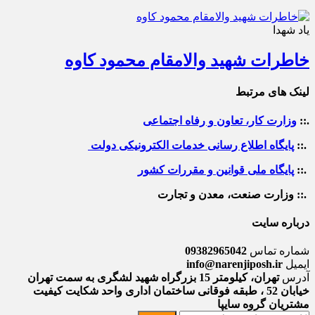
یاد شهدا
خاطرات شهید والامقام محمود کاوه‌
لینک های مرتبط
.::
وزارت کار، تعاون و رفاه اجتماعی
.::
پایگاه اطلاع رسانی خدمات الکترونیکی دولت
.::
پایگاه ملی قوانین و مقررات کشور
.:: وزارت صنعت، معدن و تجارت
درباره سایت
شماره تماس
09382965042
ایمیل
info@narenjiposh.ir
آدرس
تهران، کیلومتر 15 بزرگراه شهید لشگری به سمت تهران
خیابان 52 ، طبقه فوقانی ساختمان اداری واحد شکایت کیفیت
مشتریان گروه سایپا