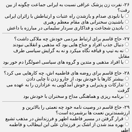
۲۶- نفرت زن پزشک عراقی نسبت به ایرانی جماعت چگونه از بین
رفت؟
با نابودی صدام و بازشدن راه عتبات و ارتباطش با زائران ایرانی
باشنیدن سخنرانی های مقام معظم رهبری
بادیدن شجاعت و فداکاری سردار سلیمانی در مبارزه با داعش
۲۷- حاج قاسم برای ارتباط مردمی خودش چه ملاکی داشت؟
دنبال جذب افراد و جناح هایی بود که مذهبی و انقلابی نبودند
نه به تیپ و قیافه نگاه میکرد و نه به گرایش سیاسی طرف
مقابل
با افراد مذهبی و متدین و گروه های سیاسی اصولگرا دم خور بود
۲۸- حاج قاسم برای روضه های فاطمیه اش، چه کارهایی می کرد؟
بیشتر کارها با خودش بود، از جارو زدن تا چایی دادن
تدارکات و پذیرایی و خوش آمدگویی به عزادارن را به عهده می
گرفت
برنامه ریزی و هماهنگی مداح و سخنران با خودش بود
۲۹- حاج قاسم در وصیت نامه خود چه نعمتی را بالاترین و
ارزشمندترین نعمت ها برشمرده است؟
قرار گرفتن در مسیر فاطمه اطهر و فرزندانش در مذهب تشیع
بهره مند شدن از اشک بر فرزندان علی ابن ابیطالب و فاطمه
اطهر