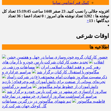
کمک فنر ایندامین سایپا
افزونه جلالی را نصب کنید.
23 صفر 1448
ساعت
15:19:45
تعداد کل
نوشته ها : 1202
تعداد نوشته های امروز : 0
تعداد اعضا : 36
تعداد
دیدگاهها : 13
×
اوقات شرعی
اطلاعیه ها
حضور کارکنان گروه خودروسازی سایپا در چهل و هفتمین جشن
انقلاب
تجدید بیعت کارکنان شرکت پارس خودرو با آرمان های
رهبر کبیر و فقید انقلاب اسلامی ایران
مسابقات ورزشی در
مگاموتوربا استقبال کارکنان برگزار شد
مراسم عزاداری و
ذکرمصیبت سالروز شهادت امام محمدتقی(ع) در شرکت زامیاد
تجربه‌ای میدانی از صنعت برای دانش‌آموزان فنی‌وحرفه‌ای؛ بازدید
دانش‌آموزان از خطوط تولید مگاموتور
مراسم بزرگداشت
سالروز آزادسازی خرمشهر در شرکت پارس خودرو برگزار شد
مراسم گرامیداشت سالروز آزادسازی خرمشهر در نمازخانه
فاطمیه مگاموتور
تیم شهدای مگاموتور در بزرگترین مسابقات
گل کوچک جهان شرکت کرد