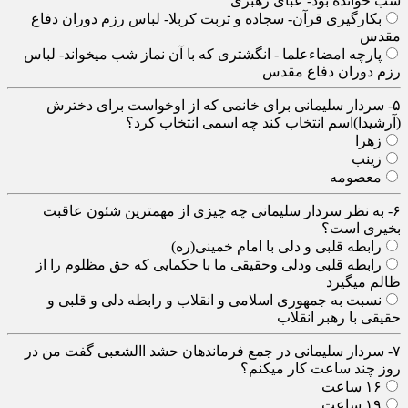
شب خوانده بود- عبای رهبری
بکارگیری قرآن- سجاده و تربت کربلا- لباس رزم دوران دفاع
مقدس
پارچه امضاءعلما - انگشتری که با آن نماز شب میخواند- لباس
رزم دوران دفاع مقدس
۵- سردار سلیمانی برای خانمی که از اوخواست برای دخترش
(آرشیدا)اسم انتخاب کند چه اسمی انتخاب کرد؟
زهرا
زینب
معصومه
۶- به نظر سردار سلیمانی چه چیزی از مهمترین شئون عاقبت
بخیری است؟
رابطه قلبی و دلی با امام خمینی(ره)
رابطه قلبی ودلی وحقیقی ما با حکمایی که حق مظلوم را از
ظالم میگیرد
نسبت به جمهوری اسلامی و انقلاب و رابطه دلی و قلبی و
حقیقی با رهبر انقلاب
۷- سردار سلیمانی در جمع فرماندهان حشد االشعبی گفت من در
روز چند ساعت کار میکنم؟
۱۶ ساعت
۱۹ ساعت