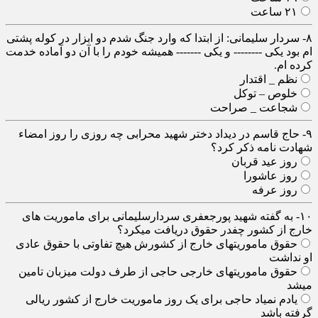
۲۱ ساعت
۸- سردار سلیمانی: از ابتدا که وارد جنگ شدم دو ابزار در کوله پشتی
ام بود یکی -------- و یکی ------- همیشه خودم را با آن دو آماده خدمت
کرده ام.
نظم _ اقتدار
خلوص – توکل
شجاعت _ صراحت
۹- حاج قاسم در دیداد دختر شهید محرابی چه روزی را روز امضاء
شهادت نامه ذکر کرد؟
روز عید قربان
روز عاشورا
روز عرفه
۱۰- به گفته شهید پورجعفری سردارسلیمانی برای ماموریت های
خارج از کشور چفدر حقوق دریافت میکرد؟
حقوق ماموریتهای خارج از کشورش هیچ تفاوتی با حقوق عادی
او نداشت
حقوق ماموریتهای خارجی حاجی از طرف دولت میزبان تامین
میشد
یادم نمیاد حاجی برای یک روز ماموریت خارج از کشور ریالی
گرفته باشد