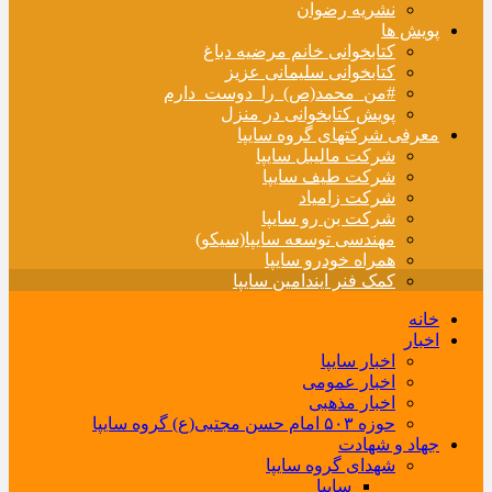
نشریه رضوان
پویش ها
کتابخوانی خانم مرضیه دباغ
کتابخوانی سلیمانی عزیز
#من_محمد(ص)_را_دوست_دارم
پویش کتابخوانی در منزل
معرفی شرکتهای گروه سایپا
شرکت مالیبل سایپا
شرکت طیف سایپا
شرکت زامیاد
شرکت بن رو سایپا
مهندسی توسعه سایپا(سیکو)
همراه خودرو سایپا
کمک فنر ایندامین سایپا
خانه
اخبار
اخبار سایپا
اخبار عمومی
اخبار مذهبی
حوزه ۵۰۳ امام حسن مجتبی(ع) گروه سایپا
جهاد و شهادت
شهدای گروه سایپا
سایپا