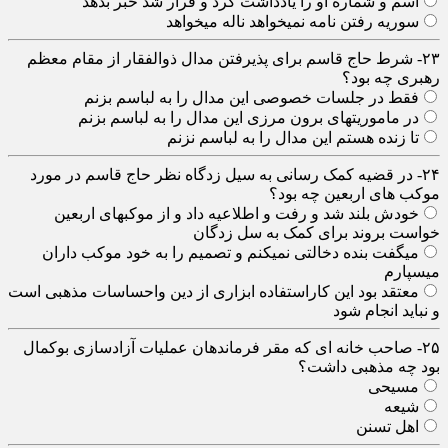
اسم و شماره او را یادداشت کرد و قرار شد خبر بدهد
سوریه رفتن نامه نمیخواهد ناله میخواهد
۲۳- شرط حاج قاسم برای پذیرفتن مدال ذوالفقار از مقام معظم
رهبری چه بود؟
فقط در جلسات خصوصی این مدال را به لباسم بزنم
در ماموریتهای برون مرزی این مدال را به لباسم بزنم
تا زنده هستم این مدال را به لباسم نزنم
۲۴- در قضیه کمک رسانی به سیل زدگاه نظر حاج قاسم در مورد
موکب های اربعین چه بود؟
خودش بلند شد و رفت و اطلاعیه داد و از موکبهای اربعین
خواست بروند برای کمک به سل زدگان
میگفت بنده دخالتی نمیکنم و تصمیم را به خود موکب داران
میسپارم
معتقد بود این کاراستفاده ابزاری از دین واحساسات مذهبی است
و نباید انجام شود
۲۵- صاحب خانه ای که مقر فرماندهان عملیات آزادسازی بوکمال
بود چه مذهبی داشت؟
مسیحی
شیعه
اهل تسنن