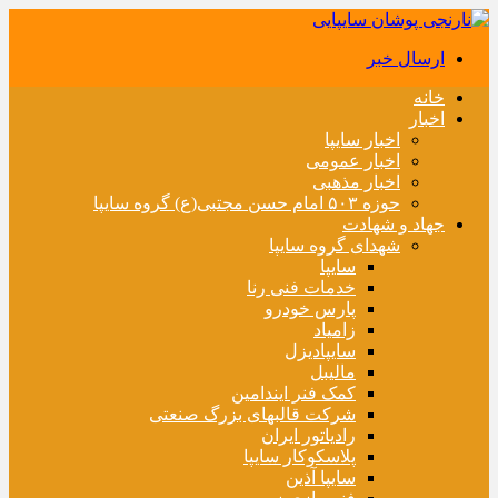
ارسال خبر
خانه
اخبار
اخبار سایپا
اخبار عمومی
اخبار مذهبی
حوزه ۵۰۳ امام حسن مجتبی(ع) گروه سایپا
جهاد و شهادت
شهدای گروه سایپا
سایپا
خدمات فنی رنا
پارس خودرو
زامیاد
سایپادیزل
مالیبل
کمک فنر ایندامین
شرکت قالبهای بزرگ صنعتی
رادیاتور ایران
پلاسکوکار سایپا
سایپا آذین