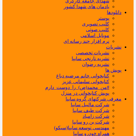
شهدای جامعه کارگری
یادمان های شهدا کشور
دانلودها
پوستر
کلیپ تصویری
کلیپ صوتی
موبایل اسلامی
نرم افزار چند رسانه ای
نشریات
نشریات تخصصی
نشریه نارنجی سایپا
نشریه رضوان
پویش ها
کتابخوانی خانم مرضیه دباغ
کتابخوانی سلیمانی عزیز
#من_محمد(ص)_را_دوست_دارم
پویش کتابخوانی در منزل
معرفی شرکتهای گروه سایپا
شرکت مالیبل سایپا
شرکت طیف سایپا
شرکت زامیاد
شرکت بن رو سایپا
مهندسی توسعه سایپا(سیکو)
همراه خودرو سایپا