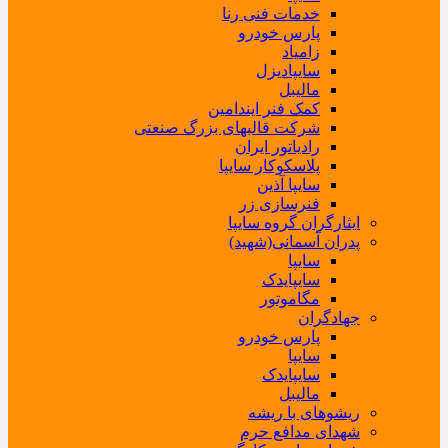
خدمات فنی رنا
پارس خودرو
زامیاد
سایپادیزل
مالیبل
کمک فنر ایندامین
شرکت قالبهای بزرگ صنعتی
رادیاتور ایران
پلاسکوکار سایپا
سایپا آذین
فنرسازی زر
ایثارگران گروه سایپا
پدران آسمانی(شهید)
سایپا
سایپایدک
مگاموتور
جهادگران
پارس خودرو
سایپا
سایپایدک
مالیبل
ریشوهای با ریشه
شهدای مدافع حرم