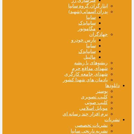
فنرسازی زر
ایثارگران گروه سایپا
پدران آسمانی(شهید)
سایپا
سایپایدک
مگاموتور
جهادگران
پارس خودرو
سایپا
سایپایدک
مالیبل
ریشوهای با ریشه
شهدای مدافع حرم
شهدای جامعه کارگری
یادمان های شهدا کشور
دانلودها
پوستر
کلیپ تصویری
کلیپ صوتی
موبایل اسلامی
نرم افزار چند رسانه ای
نشریات
نشریات تخصصی
نشریه نارنجی سایپا