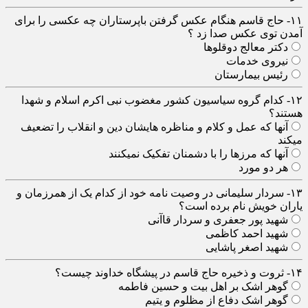
۱۱- حاج قاسم هنگام عکس گرفتن باپرستاران چه عکسی را برای
آمدن توی عکس صدا زد ؟
دکتر معالج دوقلوها
نیروی خدمات
رئیس بیمارستان
۱۲- کدام گروه سیاسیون کشور مغضوب نبی اکرم اسلام و شهدا
هستند؟
آنها که عمل و کلام و مناظره هایشان دین و انقلاب را تضعیف
میکند
آنها که مرزها را با دشمنان تفکیک نمیکنند
هر دو مورد
۱۳- سردار سلیمانی در وصیت نامه خود از کدام یک از همرزمان و
یاران خویش نام برده است؟
شهید پور جعفری و سردار قاآنی
شهید احمد کاظمی
شهید اصغر پاشایی
۱۴- ثروت و ذخیره حاج قاسم در پیشگاه خداوند چیست؟
گوهر اشک بر اهل بیت و حسین فاطمه
گوهر اشک دفاع از مظلوم و یتیم