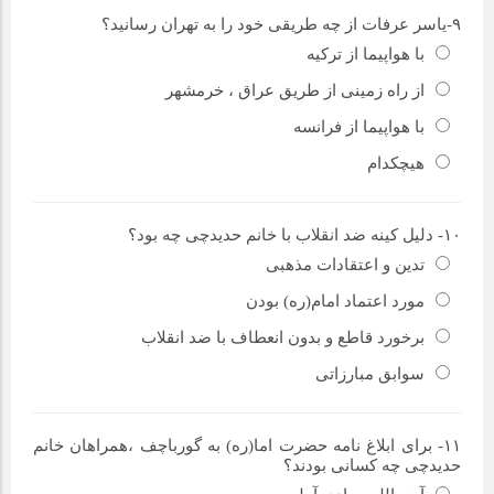
۹-یاسر عرفات از چه طریقی خود را به تهران رسانید؟
با هواپیما از ترکیه
از راه زمینی از طریق عراق ، خرمشهر
با هواپیما از فرانسه
هیچکدام
۱۰- دلیل کینه ضد انقلاب با خانم حدیدچی چه بود؟
تدین و اعتقادات مذهبی
مورد اعتماد امام(ره) بودن
برخورد قاطع و بدون انعطاف با ضد انقلاب
سوابق مبارزاتی
۱۱- برای ابلاغ نامه حضرت اما(ره) به گورباچف ،همراهان خانم
حدیدچی چه کسانی بودند؟