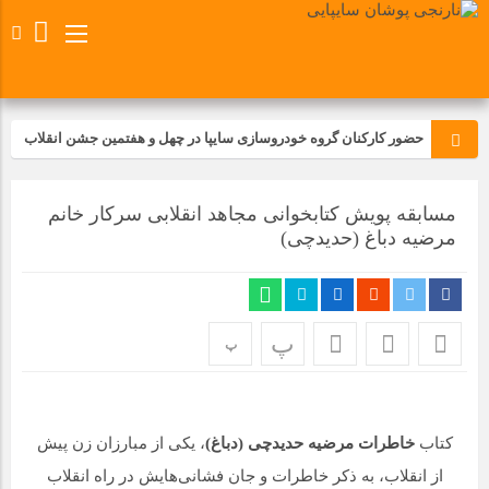
حضور کارکنان گروه خودروسازی سایپا در چهل و هفتمین جشن انقلاب
تجدید بیعت کارکنان شرکت پارس خودرو با آرمان های رهبر کبیر و فقید
مسابقه پویش کتابخوانی مجاهد انقلابی سرکار خانم
انقلاب اسلامی ایران
مرضیه دباغ (حدیدچی)
مسابقات ورزشی در مگاموتوربا استقبال کارکنان برگزار شد
مراسم عزاداری و ذکرمصیبت سالروز شهادت امام محمدتقی(ع) در
پ
شرکت زامیاد
پ
تجربه‌ای میدانی از صنعت برای دانش‌آموزان فنی‌وحرفه‌ای؛ بازدید
دانش‌آموزان از خطوط تولید مگاموتور
کتاب
خاطرات مرضیه حدیدچی (دباغ)
، یکی از مبارزان زن پیش
از انقلاب، به ذکر خاطرات و جان فشانی‌هایش در راه انقلاب