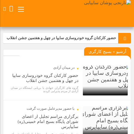
حضور کارکنان گروه خودروسازی سایپا در چهل و هفتمین جشن انقلاب
آرشیو » بسیج کارگری
تجدید بیعت کارکنان شرکت پارس خودرو با آرمان های رهبر کبیر و فقید
انقلاب اسلامی ایران
در میدان آزادی
مسابقات ورزشی در مگاموتوربا استقبال کارکنان برگزار شد
حضور کارکنان گروه خودروسازی سایپا
در چهل و هفتمین جشن انقلاب
گروه های کارگران جهادی با برپایی ایستگاه در میدان
مراسم عزاداری و ذکرمصیبت سالروز شهادت امام محمدتقی(ع) در
آزادی از مردم پذیرایی کردند
شرکت زامیاد
5 ماه قبل
با حضور مدیرعامل صورت گرفت
تجربه‌ای میدانی از صنعت برای دانش‌آموزان فنی‌وحرفه‌ای؛ بازدید
برگزاری مراسم تجلیل از اعضای
دانش‌آموزان از خطوط تولید مگاموتور
شورای پایگاه بسیج امام خمینی(ره)
سایپاپرس
به مناسبت هفته بسیج مراسم تجلیل از اعضای شورای