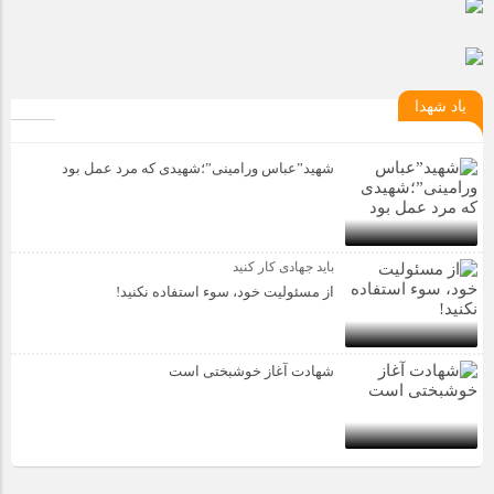
مراسم بزرگداشت سالروز آزادسازی خرمشهر در شرکت پارس خودرو
برگزار شد
مراسم گرامیداشت سالروز آزادسازی خرمشهر در نمازخانه فاطمیه
یاد شهدا
مگاموتور
شهید”عباس ورامینی”؛شهیدی که مرد عمل بود
تیم شهدای مگاموتور در بزرگترین مسابقات گل کوچک جهان شرکت
کرد
باید جهادی کار کنید
از مسئولیت خود، سوء استفاده نکنید!
شهادت آغاز خوشبختی است