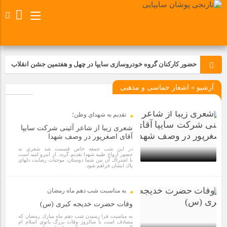
حضور کارکنان گروه خودروسازی سایپا در چهل و هفتمین جشن انقلاب
آرشیو » اشعار حماسی و مذهبی
تجدید بیعت کارکنان شرکت پارس خودرو با آرمان های رهبر کبیر و فقید
انقلاب اسلامی ایران
تقديم به شهداي وطن؛
مسابقات ورزشی در مگاموتوربا استقبال کارکنان برگزار شد
شعری زیبا از شاعر آئینی شرکت سایپا
آقای اصغرپور در وصف شهدا
در اين شب جمعه خاص قسمت شد شعري به
مراسم عزاداری و ذکرمصیبت سالروز شهادت امام محمدتقی(ع) در
حضور ارواح طيبه شهدا تقديم گردد. از اينرو اميد است
شرکت زامیاد
با اشتراك آن بين شما دوستان، موجبات رضايت دلهاي
پاك ايشان فراهم شود.
6 سال قبل
تجربه‌ای میدانی از صنعت برای دانش‌آموزان فنی‌وحرفه‌ای؛ بازدید
به مناسبت شب دهم ماه رمضان
دانش‌آموزان از خطوط تولید مگاموتور
وفات حضرت خدیجه کبری (س)
به مناسبت فرا رسيدن شب دهم ماه مبارك رمضان كه
مصادف است با سالروز وفات بزرگ بانوي اسلام ام