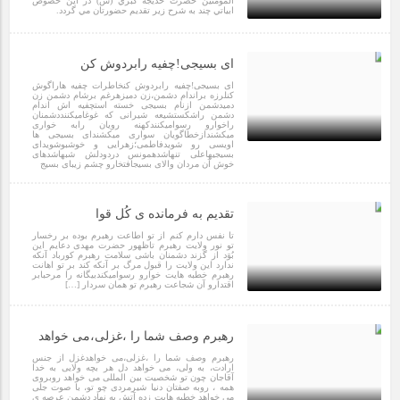
المومنين حضرت خديجه كبري (س) در اين خصوص
مراسم بزرگداشت سالروز آزادسازی خرمشهر در شرکت پارس خودرو
ابياتي چند به شرح زير تقديم حضورتان مي گردد.
برگزار شد
6 سال قبل
ای بسیجی!چفیه رابردوش کن
مراسم گرامیداشت سالروز آزادسازی خرمشهر در نمازخانه فاطمیه
ای بسیجی!چفیه رابردوش کنخاطرات چفیه هاراگوش
مگاموتور
کنلرزه براندام دشمن،زن دمیزهرغم برشام دشمن زن
دمیدشمن ازنام بسیجی خسته استچفیه اش اندام
دشمن راشکستشیعه شیرانی که غوغامیکننددشمنان
راخوارو رسوامیکنندکهنه رویان رابه خواری
میکشندازخطاگویان سواری میکشندای بسیجی ها
تیم شهدای مگاموتور در بزرگترین مسابقات گل کوچک جهان شرکت
اویسی رو شویدفاطمی؛زهرایی و خوشبوشویدای
بسیجیهاعلی تنهاشدهمونس دردودلش شبهاشدهای
کرد
خوش آن مردان والای بسیجافتخارو چشم زیبای بسیج
10 سال قبل
تقدیم به فرمانده ی کُل قوا
تا نفس دارم کنم از تو اطاعت رهبرم بوده بر رخسار
تو نور ولایت رهبرم تاظهور حضرت مهدی دعایم این
بُوَد از گزند دشمنان باشی سلامت رهبرم کورباد آنکه
ندارد این ولایت را قبول مرگ بر آنکه کند بر تو اهانت
رهبرم خطبه هایت خوارو رسوامیکندبیگانه را مرحبابر
اقتدارو آن شجاعت رهبرم تو همان سردار […]
10 سال قبل
رهبرم وصف شما را ،غزلی،می خواهد
رهبرم وصف شما را ،غزلی،می خواهدغزل از جنس
ارادت، به ولی، می خواهد دل هر بچه ولایی به خدا
آقاجان چون تو شخصیت بین المللی می خواهد روبروی
همه ، روبه صفتان دنیا شیرمردی چو تو، با صوت جلی
می خواهد خطبه هایت زده آتش به نهاد دشمن عرصه ی