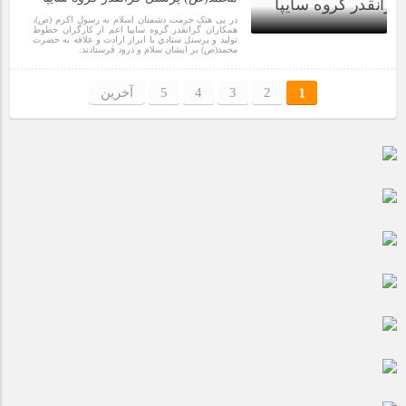
در پی هتک حرمت دشمنان اسلام به رسول اکرم (ص)،
همكاران گرانقدر گروه سايپا اعم از كارگران خطوط
توليد و پرسنل ستادي با ابراز ارادت و علاقه به حضرت
محمد(ص) بر ایشان سلام و درود فرستادند.
5 سال قبل
1
2
3
4
5
آخرین