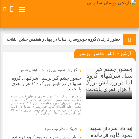
حضور کارکنان گروه خودروسازی سایپا در چهل و هفتمین جشن انقلاب
آرشیو » دانلود عکس ، پوستر
تجدید بیعت کارکنان شرکت پارس خودرو با آرمان های رهبر کبیر و فقید
انقلاب اسلامی ایران
گزارش تصویری رزمایش راهیان قدس
مسابقات ورزشی در مگاموتوربا استقبال کارکنان برگزار شد
حضور چشم گیر پرسنل شرکتهای گروه
سایپا در رزمایش بزرگ ۱۱۰ هزار نفری
پایتخت
مراسم عزاداری و ذکرمصیبت سالروز شهادت امام محمدتقی(ع) در
رزمایش بزرگ ۱۱۰ هزار نفری راهیان قدس سپاه
شرکت زامیاد
حضرت محمد رسول الله(ص) تهران بزرگ، با حضور
پرشور بسیجیان حوزه مقاومت بسیج ۵۰۳ امام حسن
مجتبی علیه السلام گروه خودروسازی سایپا در قالب
1 سال قبل
گردان های رزمی، جهادی و خودرویی در روز جمعه ۲۱
دی ماه در خیابان انقلاب تهران برگزار شد.
تجربه‌ای میدانی از صنعت برای دانش‌آموزان فنی‌وحرفه‌ای؛ بازدید
دانش‌آموزان از خطوط تولید مگاموتور
چریک نامدار تیپ شهدا
به یاد سردار شهید محمود کاوه فرمانده