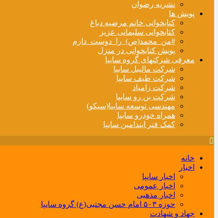
نشریه رضوان
پویش ها
کتابخوانی خانم مرضیه دباغ
کتابخوانی سلیمانی عزیز
#من_محمد(ص)_را_دوست_دارم
پویش کتابخوانی در منزل
معرفی شرکتهای گروه سایپا
شرکت مالیبل سایپا
شرکت طیف سایپا
شرکت زامیاد
شرکت بن رو سایپا
مهندسی توسعه سایپا(سیکو)
همراه خودرو سایپا
کمک فنر ایندامین سایپا
خانه
اخبار
اخبار سایپا
اخبار عمومی
اخبار مذهبی
حوزه ۵۰۳ امام حسن مجتبی(ع) گروه سایپا
جهاد و شهادت