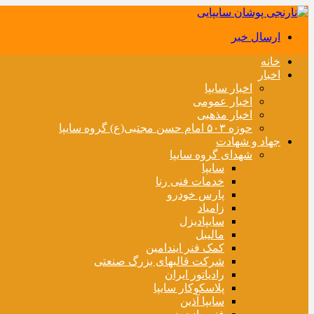
ارسال خبر
خانه
اخبار
اخبار سایپا
اخبار عمومی
اخبار مذهبی
حوزه ۵۰۳ امام حسن مجتبی(ع) گروه سایپا
جهاد و شهادت
شهدای گروه سایپا
سایپا
خدمات فنی رنا
پارس خودرو
زامیاد
سایپادیزل
مالیبل
کمک فنر ایندامین
شرکت قالبهای بزرگ صنعتی
رادیاتور ایران
پلاسکوکار سایپا
سایپا آذین