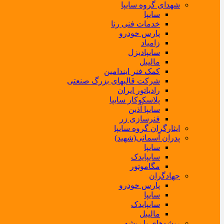
شهدای گروه سایپا
سایپا
خدمات فنی رنا
پارس خودرو
زامیاد
سایپادیزل
مالیبل
کمک فنر ایندامین
شرکت قالبهای بزرگ صنعتی
رادیاتور ایران
پلاسکوکار سایپا
سایپا آذین
فنرسازی زر
ایثارگران گروه سایپا
پدران آسمانی(شهید)
سایپا
سایپایدک
مگاموتور
جهادگران
پارس خودرو
سایپا
سایپایدک
مالیبل
ریشوهای با ریشه