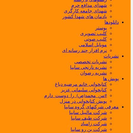
شهدای مدافع حرم
شهدای جامعه کارگری
یادمان های شهدا کشور
دانلودها
پوستر
کلیپ تصویری
کلیپ صوتی
موبایل اسلامی
نرم افزار چند رسانه ای
نشریات
نشریات تخصصی
نشریه نارنجی سایپا
نشریه رضوان
پویش ها
کتابخوانی خانم مرضیه دباغ
کتابخوانی سلیمانی عزیز
#من_محمد(ص)_را_دوست_دارم
پویش کتابخوانی در منزل
معرفی شرکتهای گروه سایپا
شرکت مالیبل سایپا
شرکت طیف سایپا
شرکت زامیاد
شرکت بن رو سایپا