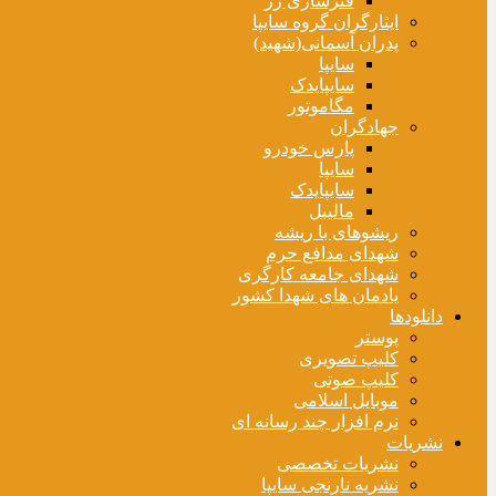
فنرسازی زر
ایثارگران گروه سایپا
پدران آسمانی(شهید)
سایپا
سایپایدک
مگاموتور
جهادگران
پارس خودرو
سایپا
سایپایدک
مالیبل
ریشوهای با ریشه
شهدای مدافع حرم
شهدای جامعه کارگری
یادمان های شهدا کشور
دانلودها
پوستر
کلیپ تصویری
کلیپ صوتی
موبایل اسلامی
نرم افزار چند رسانه ای
نشریات
نشریات تخصصی
نشریه نارنجی سایپا