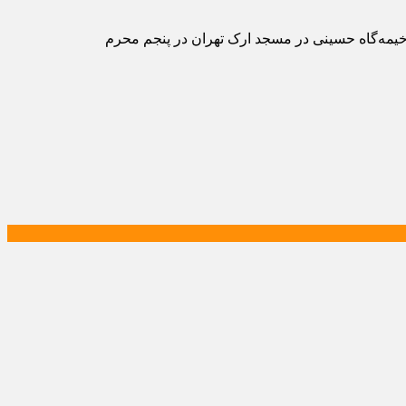
 تاریخ شهادت: ۲۳ بهمن (شب پنجم محرم) سال ۱۳۸۳ در فاجعه آتش سوزی خیمه‌گاه حسینی در مسجد ارک تهران در پنجم محرم