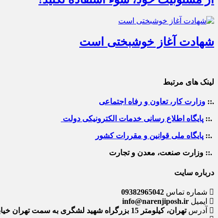
شهادت آغاز خوشبختی است
لینک های مرتبط
.::
وزارت کار، تعاون و رفاه اجتماعی
.::
پایگاه اطلاع رسانی خدمات الکترونیکی دولت
.::
پایگاه ملی قوانین و مقررات کشور
.:: وزارت صنعت، معدن و تجارت
درباره سایت
شماره تماس
09382965042
ایمیل
info@narenjiposh.ir
آدرس
تهران، کیلومتر 15 بزرگراه شهید لشگری به سمت تهران خیابان 52 ، طبقه فوقانی ساختمان اداری واحد شکایت کیفیت مشتریان گروه سایپا