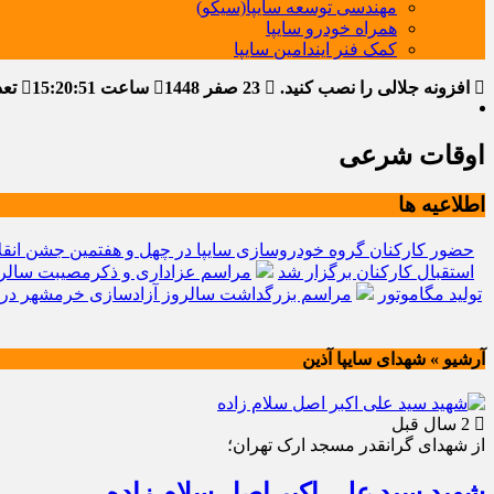
مهندسی توسعه سایپا(سیکو)
همراه خودرو سایپا
کمک فنر ایندامین سایپا
افزونه جلالی را نصب کنید.
23 صفر 1448
ساعت
15:20:52
تعدا
اوقات شرعی
اطلاعیه ها
حضور کارکنان گروه خودروسازی سایپا در چهل و هفتمین جشن انقل
استقبال کارکنان برگزار شد
مراسم عزاداری و ذکرمصیبت سالرو
تولید مگاموتور
مراسم بزرگداشت سالروز آزادسازی خرمشهر در 
آرشیو » شهدای سایپا آذین
2 سال قبل
از شهدای گرانقدر مسجد ارک تهران؛
شهید سید علی اکبر اصل سلام زاده