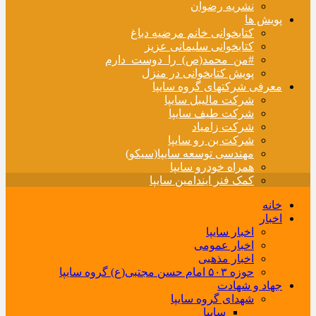
نشریه رضوان
پویش ها
کتابخوانی خانم مرضیه دباغ
کتابخوانی سلیمانی عزیز
#من_محمد(ص)_را_دوست_دارم
پویش کتابخوانی در منزل
معرفی شرکتهای گروه سایپا
شرکت مالیبل سایپا
شرکت طیف سایپا
شرکت زامیاد
شرکت بن رو سایپا
مهندسی توسعه سایپا(سیکو)
همراه خودرو سایپا
کمک فنر ایندامین سایپا
خانه
اخبار
اخبار سایپا
اخبار عمومی
اخبار مذهبی
حوزه ۵۰۳ امام حسن مجتبی(ع) گروه سایپا
جهاد و شهادت
شهدای گروه سایپا
سایپا