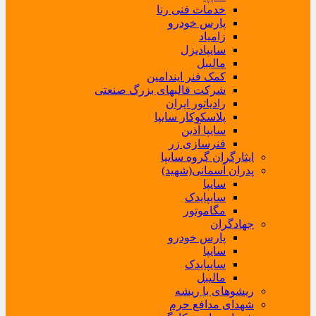
خدمات فنی رنا
پارس خودرو
زامیاد
سایپادیزل
مالیبل
کمک فنر ایندامین
شرکت قالبهای بزرگ صنعتی
رادیاتور ایران
پلاسکوکار سایپا
سایپا آذین
فنرسازی زر
ایثارگران گروه سایپا
پدران آسمانی(شهید)
سایپا
سایپایدک
مگاموتور
جهادگران
پارس خودرو
سایپا
سایپایدک
مالیبل
ریشوهای با ریشه
شهدای مدافع حرم