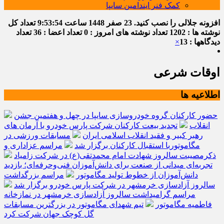
کمک فنر ایندامین سایپا
افزونه جلالی را نصب کنید.
23 صفر 1448
ساعت
9:53:55
تعداد کل
نوشته ها : 1202
تعداد نوشته های امروز : 0
تعداد اعضا : 36
تعداد
دیدگاهها : 13
×
اوقات شرعی
اطلاعیه ها
حضور کارکنان گروه خودروسازی سایپا در چهل و هفتمین جشن
انقلاب
تجدید بیعت کارکنان شرکت پارس خودرو با آرمان های
رهبر کبیر و فقید انقلاب اسلامی ایران
مسابقات ورزشی در
مگاموتوربا استقبال کارکنان برگزار شد
مراسم عزاداری و
ذکرمصیبت سالروز شهادت امام محمدتقی(ع) در شرکت زامیاد
تجربه‌ای میدانی از صنعت برای دانش‌آموزان فنی‌وحرفه‌ای؛ بازدید
دانش‌آموزان از خطوط تولید مگاموتور
مراسم بزرگداشت
سالروز آزادسازی خرمشهر در شرکت پارس خودرو برگزار شد
مراسم گرامیداشت سالروز آزادسازی خرمشهر در نمازخانه
فاطمیه مگاموتور
تیم شهدای مگاموتور در بزرگترین مسابقات
گل کوچک جهان شرکت کرد