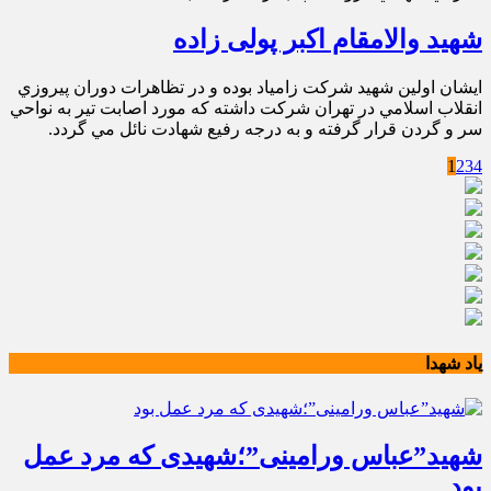
شهید والامقام اکبر پولی زاده
ايشان اولين شهيد شركت زامياد بوده و در تظاهرات دوران پيروزي
انقلاب اسلامي در تهران شركت داشته كه مورد اصابت تير به نواحي
سر و گردن قرار گرفته و به درجه رفيع شهادت نائل مي گردد.
1
2
3
4
یاد شهدا
شهید”عباس ورامینی”؛شهیدی که مرد عمل
بود