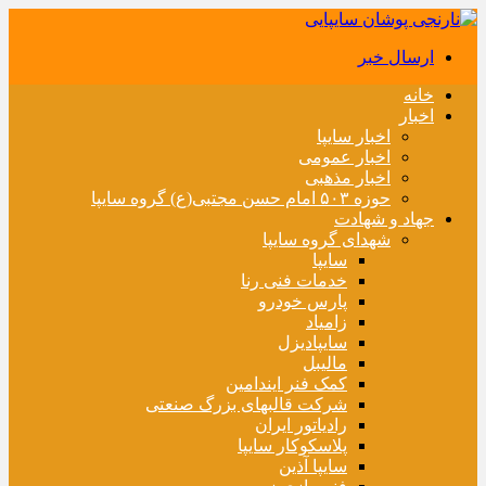
ارسال خبر
خانه
اخبار
اخبار سایپا
اخبار عمومی
اخبار مذهبی
حوزه ۵۰۳ امام حسن مجتبی(ع) گروه سایپا
جهاد و شهادت
شهدای گروه سایپا
سایپا
خدمات فنی رنا
پارس خودرو
زامیاد
سایپادیزل
مالیبل
کمک فنر ایندامین
شرکت قالبهای بزرگ صنعتی
رادیاتور ایران
پلاسکوکار سایپا
سایپا آذین