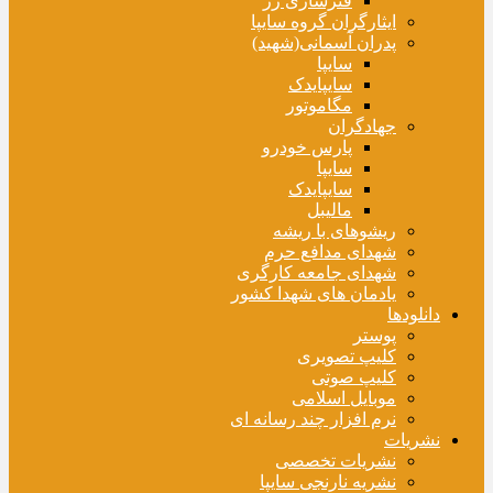
فنرسازی زر
ایثارگران گروه سایپا
پدران آسمانی(شهید)
سایپا
سایپایدک
مگاموتور
جهادگران
پارس خودرو
سایپا
سایپایدک
مالیبل
ریشوهای با ریشه
شهدای مدافع حرم
شهدای جامعه کارگری
یادمان های شهدا کشور
دانلودها
پوستر
کلیپ تصویری
کلیپ صوتی
موبایل اسلامی
نرم افزار چند رسانه ای
نشریات
نشریات تخصصی
نشریه نارنجی سایپا