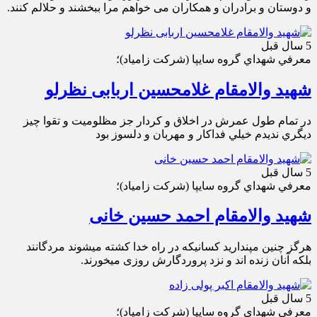
و دوستان و برادران و همکاران می خواهم مرا ببخشند و حلالم کنند.
5 سال قبل
معرفي شهداي گروه سايپا (شركت زامياد)؛
شهید والامقام غلامحسین اربابی نظرلو
در تمام طول عمرش در اخلاق و كردار جز مظلوميت و تقوا چيز
ديگري نديدم خيلي فداكار و مهربان و دلسوز بود
5 سال قبل
معرفي شهداي گروه سايپا (شركت زامياد)؛
شهید والامقام احمد حسین خانی
هرگز چنین مپندارید کسانیکه در راه خدا کشته میشوند مردگانند
بلکه آنان زنده اند و نزد پروردگارش روزی میخورند.
5 سال قبل
معرفي شهداي گروه سايپا (شركت زامياد)؛