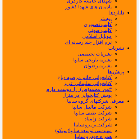
شهدای جامعه کارگری
یادمان های شهدا کشور
دانلودها
پوستر
کلیپ تصویری
کلیپ صوتی
موبایل اسلامی
نرم افزار چند رسانه ای
نشریات
نشریات تخصصی
نشریه نارنجی سایپا
نشریه رضوان
پویش ها
کتابخوانی خانم مرضیه دباغ
کتابخوانی سلیمانی عزیز
#من_محمد(ص)_را_دوست_دارم
پویش کتابخوانی در منزل
معرفی شرکتهای گروه سایپا
شرکت مالیبل سایپا
شرکت طیف سایپا
شرکت زامیاد
شرکت بن رو سایپا
مهندسی توسعه سایپا(سیکو)
همراه خودرو سایپا