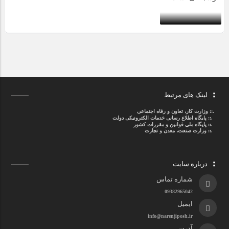
لینک های مرتبط
.::
وزارت کار، تعاون و رفاه اجتماعی
.::
پایگاه اطلاع رسانی خدمات الکترونیکی دولت
.::
پایگاه ملی قوانین و مقررات کشور
.:: وزارت صنعت، معدن و تجارت
درباره سایت
شماره تماس
09382965042
ایمیل
info@narenjiposh.ir
آدرس