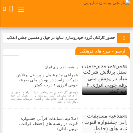
حضور کارکنان گروه خودروسازی سایپا در چهل و هفتمین جشن انقلاب
آرشیو » طرح های فرهنگی
تجدید بیعت کارکنان شرکت پارس خودرو با آرمان های رهبر کبیر و فقید
انقلاب اسلامی ایران
همه با هم برای ایران
مسابقات ورزشی در مگاموتوربا استقبال کارکنان برگزار شد
همراهی مدیرعامل و پرسنل پرتلاش
شرکت زامیاد در پویش ملی صرفه
جویی انرژی ۲ درجه کمتر
مراسم عزاداری و ذکرمصیبت سالروز شهادت امام محمدتقی(ع) در
مهندس گل محمدی مدیرعامل شرکت زامیاد به پویش
شرکت زامیاد
۲ درجه مصرف کمتر پیوست و از همکاران خود
خواست در این اقدام ملی و انسان دوستانه مشارکت
فعال داشته باشند.
1 سال قبل
تجربه‌ای میدانی از صنعت برای دانش‌آموزان فنی‌وحرفه‌ای؛ بازدید
دانش‌آموزان از خطوط تولید مگاموتور
اطلاعیه مسابقات قرآنی جشنواره
قنوت در رشته های (حفظ، قرائت،
ترتیل، اذان)