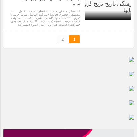
سایپا
💠 اصغر مدققی ▫️شرکت #سایپا ▫️رتبه : #اول 💠
مصطفی جعفری (فائق) ▫️شرکت #مالیبل_سایپا ▫️رتبه :
#دوم 💠 سید داود کاظمی ▫️شرکت #سایپا / معاونت
کیفیت ▫️رتبه : #سوم (مشترک) 💠 نیکا ملک محمودی
▫️شرکت #خدمات_فنی_رنا ▫️رتبه : #سوم (مشترک)
3 سال قبل
2
1