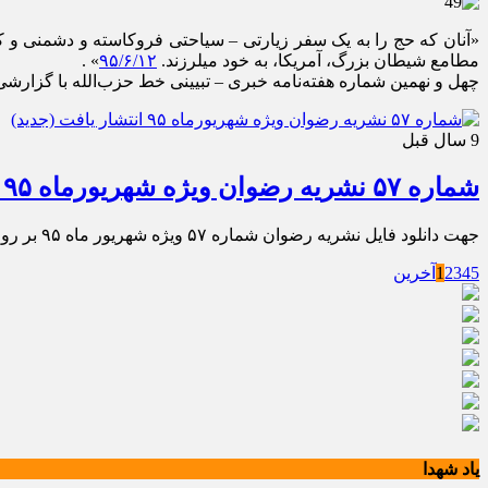
«آنان که حج را به یک سفر زیارتی – سیاحتی فروکاسته و دشمنی و کین
مطامع شیطان بزرگ، آمریکا، به خود میلرزند.
۹۵/۶/۱۲
» .
چهل و نهمین شماره هفته‌نامه خبری – تبیینی خط حزب‌الله با گزار
9 سال قبل
شماره ۵۷ نشریه رضوان ویژه شهریورماه ۹۵ انتشار یافت (جدید)
جهت دانلود فایل نشریه رضوان شماره ۵۷ ویژه شهریور ماه ۹۵ بر روی تصویر بالا کلیک نمائید .
5
4
3
2
1
آخرین
یاد شهدا