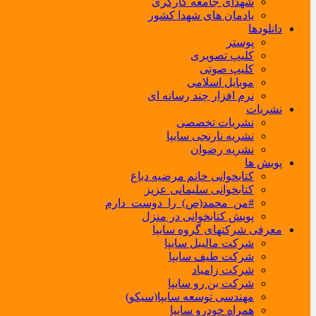
شهدای جامعه کارگری
یادمان های شهدا کشور
دانلودها
پوستر
کلیپ تصویری
کلیپ صوتی
موبایل اسلامی
نرم افزار چند رسانه ای
نشریات
نشریات تخصصی
نشریه نارنجی سایپا
نشریه رضوان
پویش ها
کتابخوانی خانم مرضیه دباغ
کتابخوانی سلیمانی عزیز
#من_محمد(ص)_را_دوست_دارم
پویش کتابخوانی در منزل
معرفی شرکتهای گروه سایپا
شرکت مالیبل سایپا
شرکت طیف سایپا
شرکت زامیاد
شرکت بن رو سایپا
مهندسی توسعه سایپا(سیکو)
همراه خودرو سایپا