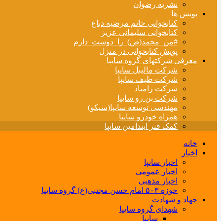
نشریه رضوان
پویش ها
کتابخوانی خانم مرضیه دباغ
کتابخوانی سلیمانی عزیز
#من_محمد(ص)_را_دوست_دارم
پویش کتابخوانی در منزل
معرفی شرکتهای گروه سایپا
شرکت مالیبل سایپا
شرکت طیف سایپا
شرکت زامیاد
شرکت بن رو سایپا
مهندسی توسعه سایپا(سیکو)
همراه خودرو سایپا
کمک فنر ایندامین سایپا
خانه
اخبار
اخبار سایپا
اخبار عمومی
اخبار مذهبی
حوزه ۵۰۳ امام حسن مجتبی(ع) گروه سایپا
جهاد و شهادت
شهدای گروه سایپا
سایپا