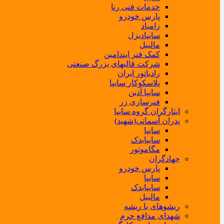
خدمات فنی رنا
پارس خودرو
زامیاد
سایپادیزل
مالیبل
کمک فنر ایندامین
شرکت قالبهای بزرگ صنعتی
رادیاتور ایران
پلاسکوکار سایپا
سایپا آذین
فنرسازی زر
ایثارگران گروه سایپا
پدران آسمانی(شهید)
سایپا
سایپایدک
مگاموتور
جهادگران
پارس خودرو
سایپا
سایپایدک
مالیبل
ریشوهای با ریشه
شهدای مدافع حرم