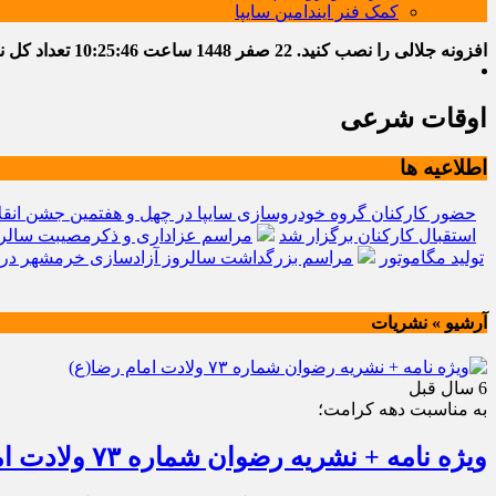
کمک فنر ایندامین سایپا
افزونه جلالی را نصب کنید.
22 صفر 1448
ساعت
10:25:46
تعداد کل نوشت
اوقات شرعی
اطلاعیه ها
حضور کارکنان گروه خودروسازی سایپا در چهل و هفتمین جشن انقل
استقبال کارکنان برگزار شد
مراسم عزاداری و ذکرمصیبت سالرو
تولید مگاموتور
مراسم بزرگداشت سالروز آزادسازی خرمشهر در 
آرشیو » نشریات
6 سال قبل
به مناسبت دهه كرامت؛
ویژه نامه + نشریه رضوان شماره ۷۳ ولادت امام رضا(ع)