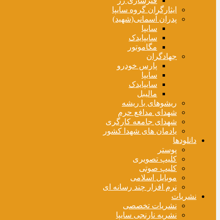
فنرسازی زر
ایثارگران گروه سایپا
پدران آسمانی(شهید)
سایپا
سایپایدک
مگاموتور
جهادگران
پارس خودرو
سایپا
سایپایدک
مالیبل
ریشوهای با ریشه
شهدای مدافع حرم
شهدای جامعه کارگری
یادمان های شهدا کشور
دانلودها
پوستر
کلیپ تصویری
کلیپ صوتی
موبایل اسلامی
نرم افزار چند رسانه ای
نشریات
نشریات تخصصی
نشریه نارنجی سایپا