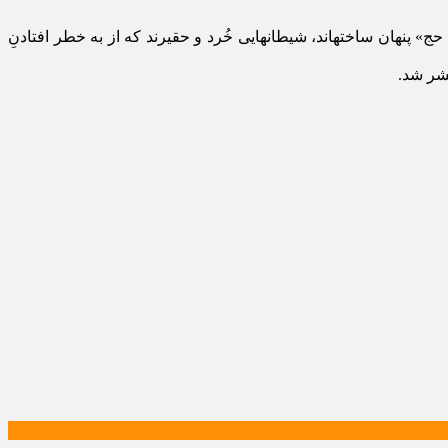
» پنهان ساختهاند، شیطانهایی خُرد و حقیرند که از به خطر افتادنِ
تشر شد.