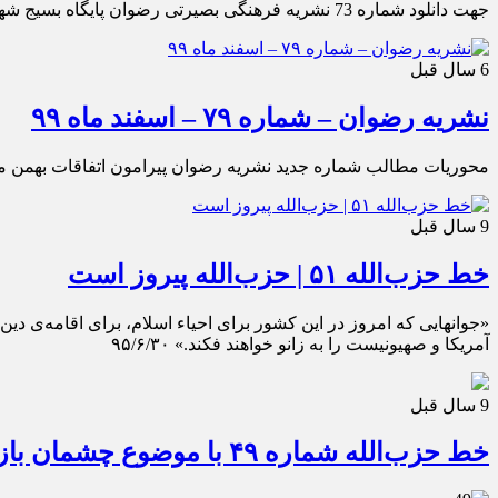
جهت دانلود شماره 73 نشریه فرهنگی بصیرتی رضوان پايگاه بسيج شهداي سايپا ویژه تير ماه ۹9 بر روی عکس کلیک نمائید.
6 سال قبل
نشریه رضوان – شماره ۷۹ – اسفند ماه ۹۹
محوريات مطالب شماره جديد نشريه رضوان پيرامون اتفاقات بهمن ماه و ايام ا
9 سال قبل
خط حزب‌الله ۵۱ | حزب‌الله پیروز است
«جوانهایی که امروز در این کشور برای احیاء اسلام، برای اقامه‌ی دین 
آمریکا و صهیونیست را به زانو خواهند فکند.» ۹۵/۶/۳۰
9 سال قبل
خط حزب‌الله شماره ۴۹ با موضوع چشمان باز