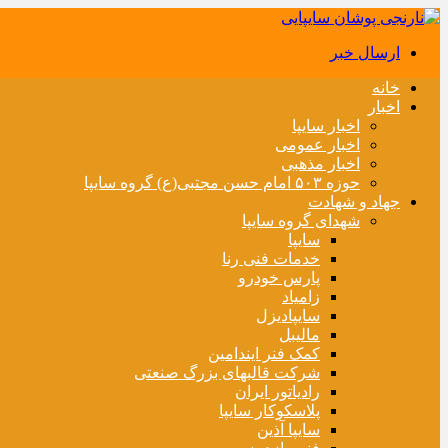
ارسال خبر
خانه
اخبار
اخبار سایپا
اخبار عمومی
اخبار مذهبی
حوزه ۵۰۳ امام حسن مجتبی(ع) گروه سایپا
جهاد و شهادت
شهدای گروه سایپا
سایپا
خدمات فنی رنا
پارس خودرو
زامیاد
سایپادیزل
مالیبل
کمک فنر ایندامین
شرکت قالبهای بزرگ صنعتی
رادیاتور ایران
پلاسکوکار سایپا
سایپا آذین