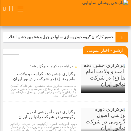
حضور کارکنان گروه خودروسازی سایپا در چهل و هفتمین جشن انقلاب
آرشیو » اخبار عمومی
تجدید بیعت کارکنان شرکت پارس خودرو با آرمان های رهبر کبیر و فقید
انقلاب اسلامی ایران
در ایام دهه کرامت برگزار شد؛
مسابقات ورزشی در مگاموتوربا استقبال کارکنان برگزار شد
برگزاری جشن دهه کرامت و ولادت
امام رضا (ع) در شرکت رادیاتور ایران
به مناسبت سالروز میلاد هشتمین اختر تابناک آسمان
مراسم عزاداری و ذکرمصیبت سالروز شهادت امام محمدتقی(ع) در
ولایت حضرت امام رضا (ع)، مراسمی با حضور مدیران
شرکت زامیاد
و کارکنان شرکت رادیاتور ایران در محل نمازخانه این
شرکت برگزار شد.
1 سال قبل
تجربه‌ای میدانی از صنعت برای دانش‌آموزان فنی‌وحرفه‌ای؛ بازدید
برگزاری دوره آموزشی اصول
دانش‌آموزان از خطوط تولید مگاموتور
ارگونومی در شرکت رادیاتور ایران
دوره آموزشی اصول ارگونومی در شرکت رادیاتور
ایران با هدف تبیین اهمیت و ضرورت کنترل و کاهش
عوامل زیان آور ارگونومی و آموزش انواع مداخلات در