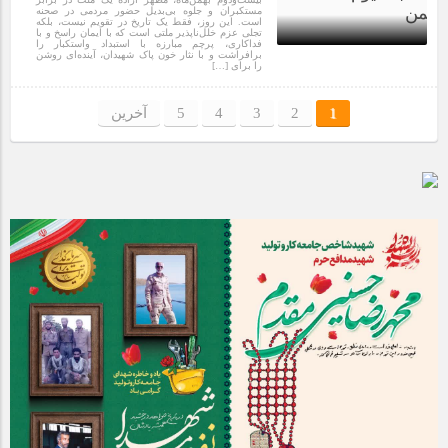
مستکبران و جلوه بی‌بدیل حضور مردمی در صحنه
است. این روز، فقط یک تاریخ در تقویم نیست، بلکه
تجلی عزم خلل‌ناپذیر ملتی است که با ایمان راسخ و با
فداکاری، پرچم مبارزه با استبداد واستکبار را
برافراشت و با نثار خون پاک شهیدان، آینده‌ای روشن
را برای […]
1 سال قبل
1
2
3
4
5
آخرین