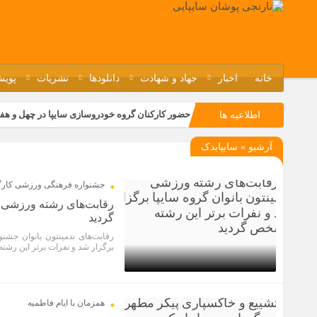
خانه
اخبار
جهاد و شهادت
دانلودها
نشریات
پویش
حضور کارکنان گروه خودروسازی سایپا در چهل و هف
اطلاعیه ها
مسابقات ورزشی در مگاموتوربا استقبال کارکنان بر
آرشیو » سایپایدک
تجربه‌ای میدانی از صنعت برای دانش‌آموزان فنی‌وح
مراسم گرامیداشت سالروز آزادسازی خرمشهر در نم
جشنواره فرهنگی ورزشی کارگر
رقابت‌های رشته ورزشی بد
گردید
رقابت‌های بدمینتون بانوان جش
برگزار شد و نفرات برتر این رش
1 سال قبل
همزمان با ایام فاطمیه