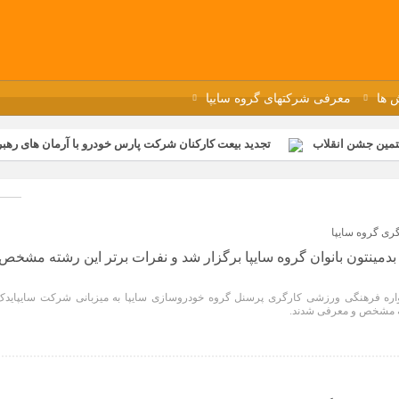
 ها
معرفی شرکتهای گروه سایپا
تمین جشن انقلاب
تجدید بیعت کارکنان شرکت پارس خودرو با آرمان های رهبر 
گزار شد
مراسم عزاداری و ذکرمصیبت سالروز شهادت امام محمدتقی(ع) در 
رفه‌ای؛ بازدید دانش‌آموزان از خطوط تولید مگاموتور
مراسم بزرگداشت سالر
ازخانه فاطمیه مگاموتور
تیم شهدای مگاموتور در بزرگترین مسابقات گل ک
ی گروه سایپا
مینتون بانوان گروه سایپا برگزار شد و نفرات برتر این رشته مشخص
نواره فرهنگی ورزشی کارگری پرسنل گروه خودروسازی سایپا به میزبانی شرکت سایپایدک
ته مشخص و معرفی شدند.