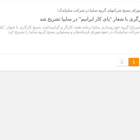
ورای بسیج شرکتهای گروه سایپا در شرکت سایپایدک؛
گری با شعار “پای کار ایرانیم” در سایپا تشریح شد
 امام حسن مجتبی(ع) گروه خودروسازی سایپا برنامه هفته کارگر و گرامیداشت بسیج کارگری با عنوان "پا
مل شرکت سایپایدک در جمع شورای فرماندهان و مسئولین بسیج گروه سایپا را تشریح کرد.
2
1