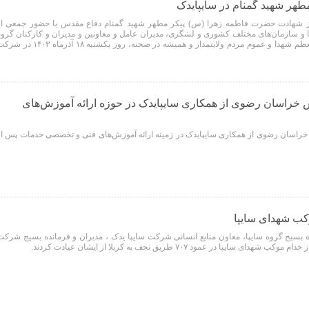
طهر شهید گمنام در سایپایدک
روز شهادت حضرت فاطمه زهرا (س) پیکر مطهر شهید گمنام دفاع مقدس با حضور جمعی از
ا و سازمان‌های مختلف کشوری و لشگری، مدیران عامل و معاونین و مدیران و کارکنان گروه
خودروسازی سایپا، خانواده‌های معظم شهدا و عموم مردم ولایتمدار و همیشه در صحنه، روز یکشنبه ۱۸ آذرماه ۰۳
خراسان رضوی از همکاری سایپایدک در حوزه ارائه آموزش‌های
راسان رضوی از همکاری سایپایدک در زمینه ارائه آموزش‌های فنی و تخصصی خدمات پس از
وکب شهدای سایپا
 بسیج گروه سایپا، معاون منابع انسانی شرکت سایپا یدک ، مدیران و فرمانده بسیج شرکت
یپا در عمود ۷۰۷ طریق نجف به کربلا از ایشان عیادت کردند.