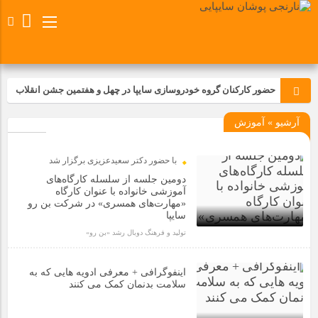
حضور کارکنان گروه خودروسازی سایپا در چهل و هفتمین جشن انقلاب
آرشیو » آموزش
تجدید بیعت کارکنان شرکت پارس خودرو با آرمان های رهبر کبیر و فقید
انقلاب اسلامی ایران
با حضور دکتر سعیدعزیزی برگزار شد
مسابقات ورزشی در مگاموتوربا استقبال کارکنان برگزار شد
دومین جلسه از سلسله کارگاه‌های
آموزشی خانواده با عنوان کارگاه
«مهارت‌های همسری» در شرکت بن رو
مراسم عزاداری و ذکرمصیبت سالروز شهادت امام محمدتقی(ع) در
سایپا
شرکت زامیاد
تولید و فرهنگ دوبال رشد «بن رو»
1 سال قبل
تجربه‌ای میدانی از صنعت برای دانش‌آموزان فنی‌وحرفه‌ای؛ بازدید
اینفوگرافی + معرفی ادویه هایی که به
دانش‌آموزان از خطوط تولید مگاموتور
سلامت بدنمان کمک می کنند