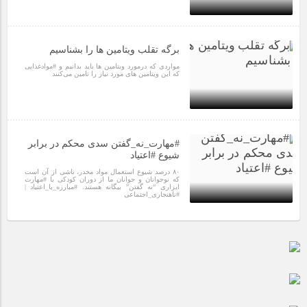
مراسم بزرگداشت سالروز آزادسازی خرمشهر در شرکت پارس خودرو
برگزار شد
1 سال قبل
برگه تقلب ویتامین ها را بشناسیم
مراسم گرامیداشت سالروز آزادسازی خرمشهر در نمازخانه فاطمیه
مواردی که درمورد ویتامین ها باید بدانیم و #موادغذایی
مگاموتور
که این ویتامین های مورد نیاز را تامین می‌کنند
تیم شهدای مگاموتور در بزرگترین مسابقات گل کوچک جهان شرکت
کرد
2 سال قبل
#مهارت_نه_گفتن سدی محکم در برابر
شیوع #اعتیاد
۸۰ درصد شیوع استعمال مواد مخدر، ناشی از آن است
که نوجوانان و جوانان ما از دوران کودکی با #مهارت
ابزاری “نه گفتن” بیگانه هستند. #مبارزه_با_اعتیاد |
#ناهنجاری_اجتماعی
2 سال قبل