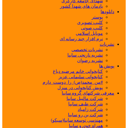
شهدای جامعه کارگری
یادمان های شهدا کشور
دانلودها
پوستر
کلیپ تصویری
کلیپ صوتی
موبایل اسلامی
نرم افزار چند رسانه ای
نشریات
نشریات تخصصی
نشریه نارنجی سایپا
نشریه رضوان
پویش ها
کتابخوانی خانم مرضیه دباغ
کتابخوانی سلیمانی عزیز
#من_محمد(ص)_را_دوست_دارم
پویش کتابخوانی در منزل
معرفی شرکتهای گروه سایپا
شرکت مالیبل سایپا
شرکت طیف سایپا
شرکت زامیاد
شرکت بن رو سایپا
مهندسی توسعه سایپا(سیکو)
همراه خودرو سایپا