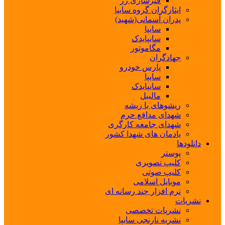
فنرسازی زر
ایثارگران گروه سایپا
پدران آسمانی(شهید)
سایپا
سایپایدک
مگاموتور
جهادگران
پارس خودرو
سایپا
سایپایدک
مالیبل
ریشوهای با ریشه
شهدای مدافع حرم
شهدای جامعه کارگری
یادمان های شهدا کشور
دانلودها
پوستر
کلیپ تصویری
کلیپ صوتی
موبایل اسلامی
نرم افزار چند رسانه ای
نشریات
نشریات تخصصی
نشریه نارنجی سایپا