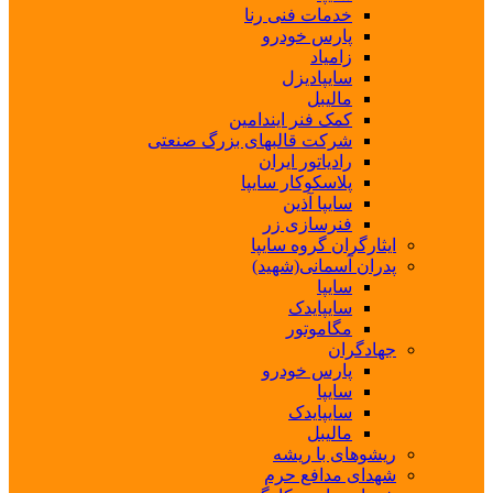
خدمات فنی رنا
پارس خودرو
زامیاد
سایپادیزل
مالیبل
کمک فنر ایندامین
شرکت قالبهای بزرگ صنعتی
رادیاتور ایران
پلاسکوکار سایپا
سایپا آذین
فنرسازی زر
ایثارگران گروه سایپا
پدران آسمانی(شهید)
سایپا
سایپایدک
مگاموتور
جهادگران
پارس خودرو
سایپا
سایپایدک
مالیبل
ریشوهای با ریشه
شهدای مدافع حرم