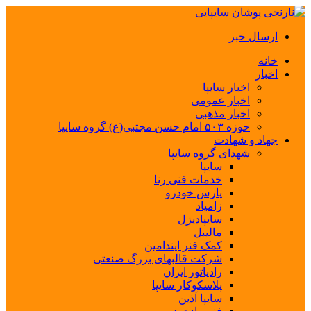
ارسال خبر
خانه
اخبار
اخبار سایپا
اخبار عمومی
اخبار مذهبی
حوزه ۵۰۳ امام حسن مجتبی(ع) گروه سایپا
جهاد و شهادت
شهدای گروه سایپا
سایپا
خدمات فنی رنا
پارس خودرو
زامیاد
سایپادیزل
مالیبل
کمک فنر ایندامین
شرکت قالبهای بزرگ صنعتی
رادیاتور ایران
پلاسکوکار سایپا
سایپا آذین