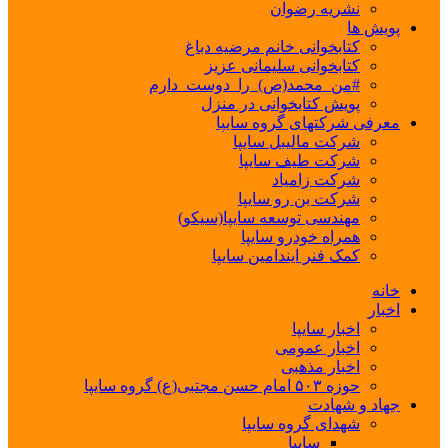
نشریه رضوان
پویش ها
کتابخوانی خانم مرضیه دباغ
کتابخوانی سلیمانی عزیز
#من_محمد(ص)_را_دوست_دارم
پویش کتابخوانی در منزل
معرفی شرکتهای گروه سایپا
شرکت مالیبل سایپا
شرکت طیف سایپا
شرکت زامیاد
شرکت بن رو سایپا
مهندسی توسعه سایپا(سیکو)
همراه خودرو سایپا
کمک فنر ایندامین سایپا
خانه
اخبار
اخبار سایپا
اخبار عمومی
اخبار مذهبی
حوزه ۵۰۳ امام حسن مجتبی(ع) گروه سایپا
جهاد و شهادت
شهدای گروه سایپا
سایپا