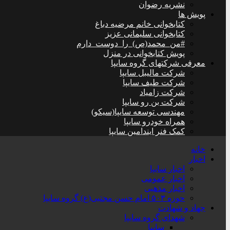
نشریه رضوان
پویش ها
کتابخوانی خانم مرضیه دباغ
کتابخوانی سلیمانی عزیز
#من_محمد(ص)_را_دوست_دارم
پویش کتابخوانی در منزل
معرفی شرکتهای گروه سایپا
شرکت مالیبل سایپا
شرکت طیف سایپا
شرکت زامیاد
شرکت بن رو سایپا
مهندسی توسعه سایپا(سیکو)
همراه خودرو سایپا
کمک فنر ایندامین سایپا
خانه
اخبار
اخبار سایپا
اخبار عمومی
اخبار مذهبی
حوزه ۵۰۳ امام حسن مجتبی(ع) گروه سایپا
جهاد و شهادت
شهدای گروه سایپا
سایپا