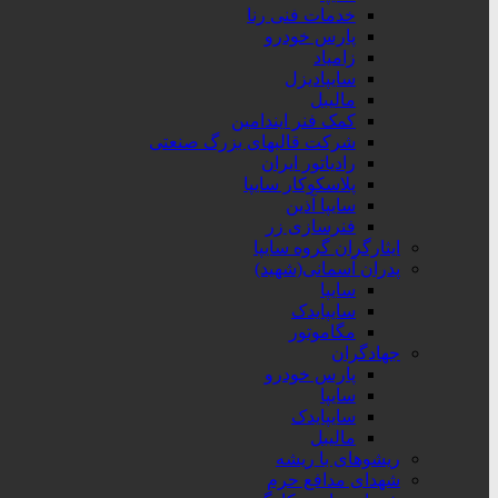
خدمات فنی رنا
پارس خودرو
زامیاد
سایپادیزل
مالیبل
کمک فنر ایندامین
شرکت قالبهای بزرگ صنعتی
رادیاتور ایران
پلاسکوکار سایپا
سایپا آذین
فنرسازی زر
ایثارگران گروه سایپا
پدران آسمانی(شهید)
سایپا
سایپایدک
مگاموتور
جهادگران
پارس خودرو
سایپا
سایپایدک
مالیبل
ریشوهای با ریشه
شهدای مدافع حرم