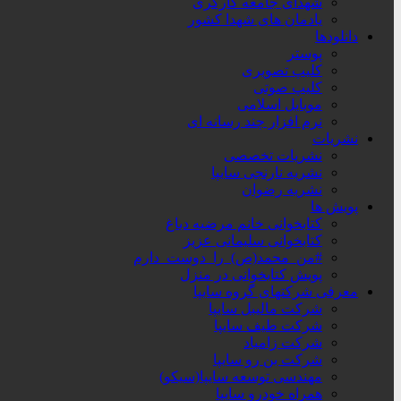
شهدای جامعه کارگری
یادمان های شهدا کشور
دانلودها
پوستر
کلیپ تصویری
کلیپ صوتی
موبایل اسلامی
نرم افزار چند رسانه ای
نشریات
نشریات تخصصی
نشریه نارنجی سایپا
نشریه رضوان
پویش ها
کتابخوانی خانم مرضیه دباغ
کتابخوانی سلیمانی عزیز
#من_محمد(ص)_را_دوست_دارم
پویش کتابخوانی در منزل
معرفی شرکتهای گروه سایپا
شرکت مالیبل سایپا
شرکت طیف سایپا
شرکت زامیاد
شرکت بن رو سایپا
مهندسی توسعه سایپا(سیکو)
همراه خودرو سایپا