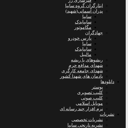
فنرسازی زر
ایثارگران گروه سایپا
پدران آسمانی(شهید)
سایپا
سایپایدک
مگاموتور
جهادگران
پارس خودرو
سایپا
سایپایدک
مالیبل
ریشوهای با ریشه
شهدای مدافع حرم
شهدای جامعه کارگری
یادمان های شهدا کشور
دانلودها
پوستر
کلیپ تصویری
کلیپ صوتی
موبایل اسلامی
نرم افزار چند رسانه ای
نشریات
نشریات تخصصی
نشریه نارنجی سایپا