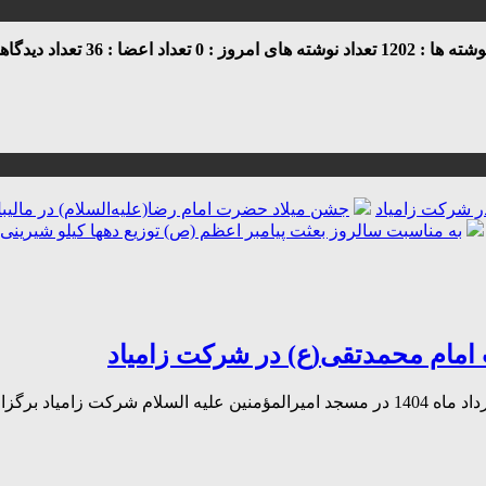
ه ها : 1202
تعداد نوشته های امروز : 0
تعداد اعضا : 36
تعداد دیدگاهها 
ر شرکت زامیاد
جشن میلاد حضرت امام رضا(علیه‌السلام) در مالیبل
به مناسبت سالروز بعثت پیامبر اعظم (ص) توزیع دهها کیلو شیرینی 
امام محمدتقی(ع) در شرکت زامیاد