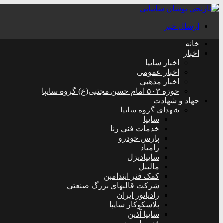
ارسال خبر
خانه
اخبار
اخبار سایپا
اخبار عمومی
اخبار مذهبی
حوزه ۵۰۳ امام حسن مجتبی(ع) گروه سایپا
جهاد و شهادت
شهدای گروه سایپا
سایپا
خدمات فنی رنا
پارس خودرو
زامیاد
سایپادیزل
مالیبل
کمک فنر ایندامین
شرکت قالبهای بزرگ صنعتی
رادیاتور ایران
پلاسکوکار سایپا
سایپا آذین