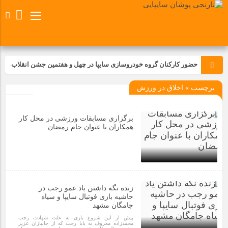
حضور کارکنان گروه خودروسازی سایپا در چهل و هفتمین جشن انقلاب
برچسب » اخلاق در ورزش
تجدید بیعت کارکنان شرکت پارس خودرو با آرمان های رهبر کبیر و فقید
انقلاب اسلامی ایران
برگزاری مسابقات ورزشی در محل کار
مسابقات ورزشی در مگاموتوربا استقبال کارکنان برگزار شد
همکاران با عنوان جام رمضان
مراسم عزاداری و ذکرمصیبت سالروز شهادت امام محمدتقی(ع) در
شرکت زامیاد
1 سال قبل
زنده نگه داشتن یاد عمو رجب در
تجربه‌ای میدانی از صنعت برای دانش‌آموزان فنی‌وحرفه‌ای؛ بازدید
حاشیه بازی فوتبال سایپا و سیاه
دانش‌آموزان از خطوط تولید مگاموتور
جامگان مشهد
پیش از این شروع بازی به علت شهادت رجب
محمدزاده معروف به بابا رجب که از جانبازان عزیز