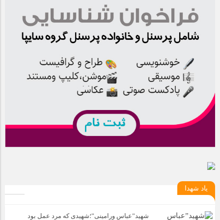
یاد شهدا
شهید”عباس ورامینی”؛شهیدی که مرد عمل بود