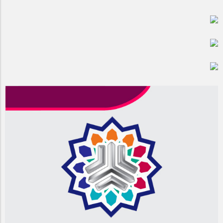
مراسم بزرگداشت سالروز آزادسازی خرمشهر در شرکت پارس خودرو
برگزار شد
مراسم گرامیداشت سالروز آزادسازی خرمشهر در نمازخانه فاطمیه
مگاموتور
تیم شهدای مگاموتور در بزرگترین مسابقات گل کوچک جهان شرکت
کرد