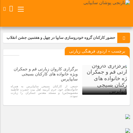
حضور کارکنان گروه خودروسازی سایپا در چهل و هفتمین جشن انقلاب
برچسب » اردوی فرهنگی زیارتی
تجدید بیعت کارکنان شرکت پارس خودرو با آرمان های رهبر کبیر و فقید
انقلاب اسلامی ایران
برگزاری کاروان زیارتی قم و جمکران
مسابقات ورزشی در مگاموتوربا استقبال کارکنان برگزار شد
ویژه خانواده های کارکنان بسیجی
سایپاپرس
جمعی از کارکنان بسیجی سایپاپرس به همراه
مراسم عزاداری و ذکرمصیبت سالروز شهادت امام محمدتقی(ع) در
خانواده‌های خود، حرم کریمه اهل بیت حضرت فاطمه
معصومه(س) و مسجد مقدس جمکران را زیارت
شرکت زامیاد
نمودند.
1 سال قبل
تجربه‌ای میدانی از صنعت برای دانش‌آموزان فنی‌وحرفه‌ای؛ بازدید
دانش‌آموزان از خطوط تولید مگاموتور