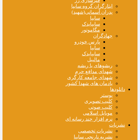
فنرسازی زر
ایثارگران گروه سایپا
پدران آسمانی(شهید)
سایپا
سایپایدک
مگاموتور
جهادگران
پارس خودرو
سایپا
سایپایدک
مالیبل
ریشوهای با ریشه
شهدای مدافع حرم
شهدای جامعه کارگری
یادمان های شهدا کشور
دانلودها
پوستر
کلیپ تصویری
کلیپ صوتی
موبایل اسلامی
نرم افزار چند رسانه ای
نشریات
نشریات تخصصی
نشریه نارنجی سایپا