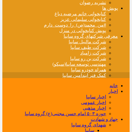
نشریه رضوان
پویش ها
کتابخوانی خانم مرضیه دباغ
کتابخوانی سلیمانی عزیز
#من_محمد(ص)_را_دوست_دارم
پویش کتابخوانی در منزل
معرفی شرکتهای گروه سایپا
شرکت مالیبل سایپا
شرکت طیف سایپا
شرکت زامیاد
شرکت بن رو سایپا
مهندسی توسعه سایپا(سیکو)
همراه خودرو سایپا
کمک فنر ایندامین سایپا
خانه
اخبار
اخبار سایپا
اخبار عمومی
اخبار مذهبی
حوزه ۵۰۳ امام حسن مجتبی(ع) گروه سایپا
جهاد و شهادت
شهدای گروه سایپا
سایپا