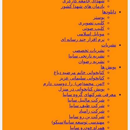
شهدای جامعه کارگری
یادمان های شهدا کشور
دانلودها
پوستر
کلیپ تصویری
کلیپ صوتی
موبایل اسلامی
نرم افزار چند رسانه ای
نشریات
نشریات تخصصی
نشریه نارنجی سایپا
نشریه رضوان
پویش ها
کتابخوانی خانم مرضیه دباغ
کتابخوانی سلیمانی عزیز
#من_محمد(ص)_را_دوست_دارم
پویش کتابخوانی در منزل
معرفی شرکتهای گروه سایپا
شرکت مالیبل سایپا
شرکت طیف سایپا
شرکت زامیاد
شرکت بن رو سایپا
مهندسی توسعه سایپا(سیکو)
همراه خودرو سایپا