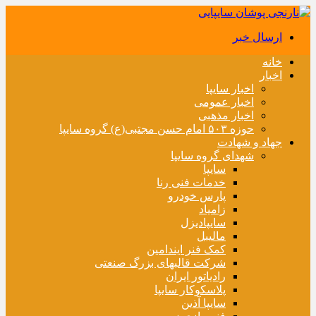
ارسال خبر
خانه
اخبار
اخبار سایپا
اخبار عمومی
اخبار مذهبی
حوزه ۵۰۳ امام حسن مجتبی(ع) گروه سایپا
جهاد و شهادت
شهدای گروه سایپا
سایپا
خدمات فنی رنا
پارس خودرو
زامیاد
سایپادیزل
مالیبل
کمک فنر ایندامین
شرکت قالبهای بزرگ صنعتی
رادیاتور ایران
پلاسکوکار سایپا
سایپا آذین