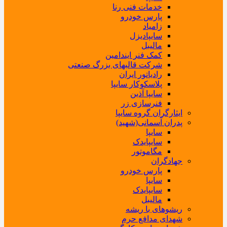
خدمات فنی رنا
پارس خودرو
زامیاد
سایپادیزل
مالیبل
کمک فنر ایندامین
شرکت قالبهای بزرگ صنعتی
رادیاتور ایران
پلاسکوکار سایپا
سایپا آذین
فنرسازی زر
ایثارگران گروه سایپا
پدران آسمانی(شهید)
سایپا
سایپایدک
مگاموتور
جهادگران
پارس خودرو
سایپا
سایپایدک
مالیبل
ریشوهای با ریشه
شهدای مدافع حرم