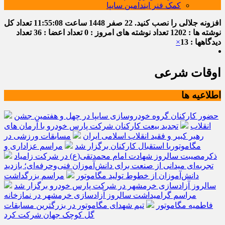
کمک فنر ایندامین سایپا
افزونه جلالی را نصب کنید.
22 صفر 1448
ساعت
11:55:08
تعداد کل
نوشته ها : 1202
تعداد نوشته های امروز : 0
تعداد اعضا : 36
تعداد
دیدگاهها : 13
×
اوقات شرعی
اطلاعیه ها
حضور کارکنان گروه خودروسازی سایپا در چهل و هفتمین جشن
انقلاب
تجدید بیعت کارکنان شرکت پارس خودرو با آرمان های
رهبر کبیر و فقید انقلاب اسلامی ایران
مسابقات ورزشی در
مگاموتوربا استقبال کارکنان برگزار شد
مراسم عزاداری و
ذکرمصیبت سالروز شهادت امام محمدتقی(ع) در شرکت زامیاد
تجربه‌ای میدانی از صنعت برای دانش‌آموزان فنی‌وحرفه‌ای؛ بازدید
دانش‌آموزان از خطوط تولید مگاموتور
مراسم بزرگداشت
سالروز آزادسازی خرمشهر در شرکت پارس خودرو برگزار شد
مراسم گرامیداشت سالروز آزادسازی خرمشهر در نمازخانه
فاطمیه مگاموتور
تیم شهدای مگاموتور در بزرگترین مسابقات
گل کوچک جهان شرکت کرد