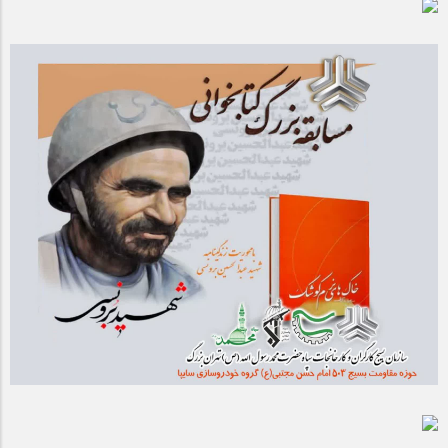
مراسم بزرگداشت سالروز آزادسازی خرمشهر در شرکت پارس خودرو
برگزار شد
مراسم گرامیداشت سالروز آزادسازی خرمشهر در نمازخانه فاطمیه
مگاموتور
تیم شهدای مگاموتور در بزرگترین مسابقات گل کوچک جهان شرکت
کرد