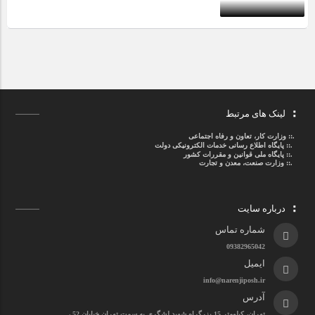
لینک های مرتبط
.::
وزارت کار، تعاون و رفاه اجتماعی
.::
پایگاه اطلاع رسانی خدمات الکترونیکی دولت
.::
پایگاه ملی قوانین و مقررات کشور
.:: وزارت صنعت، معدن و تجارت
درباره سایت
شماره تماس
09382965042
ایمیل
info@narenjiposh.ir
آدرس
تهران، کیلومتر 15 بزرگراه شهید لشگری به سمت تهران خیابان 52 ،