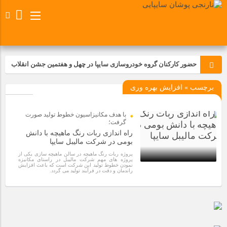
حضور کارکنان گروه خودروسازی سایپا در چهل و هفتمین جشن انقلاب
برچسب » افزایش بهره وری
تجدید بیعت کارکنان شرکت پارس خودرو با آرمان های رهبر کبیر و فقید
انقلاب اسلامی ایران
با هدف مکانیزاسیون خطوط تولید صورت
مسابقات ورزشی در مگاموتوربا استقبال کارکنان برگزار شد
گرفت؛
راه اندازی ربات رنگ ماهیچه با دانش
بومی در شرکت مالیبل سایپا
مراسم عزاداری و ذکرمصیبت سالروز شهادت امام محمدتقی(ع) در
پروژه ربات رنگ ماهیچه در سالن ماهیچه سازی یکی از
شرکت زامیاد
پروژه های مهم شرکت مالیبل در راستای مکانیزه
نمودن خطوط تولید این شرکت است که باعث افزایش
راندمان و دقت در فرآیند تولید می گردد.
2 سال قبل
تجربه‌ای میدانی از صنعت برای دانش‌آموزان فنی‌وحرفه‌ای؛ بازدید
دانش‌آموزان از خطوط تولید مگاموتور