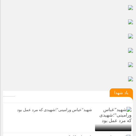
مراسم بزرگداشت سالروز آزادسازی خرمشهر در شرکت پارس خودرو
برگزار شد
مراسم گرامیداشت سالروز آزادسازی خرمشهر در نمازخانه فاطمیه
مگاموتور
تیم شهدای مگاموتور در بزرگترین مسابقات گل کوچک جهان شرکت
کرد
یاد شهدا
شهید”عباس ورامینی”؛شهیدی که مرد عمل بود