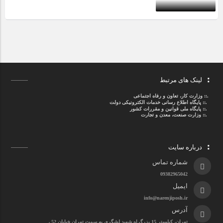
لینک های مرتبط
.::
وزارت کار، تعاون و رفاه اجتماعی
.::
پایگاه اطلاع رسانی خدمات الکترونیکی دولت
.::
پایگاه ملی قوانین و مقررات کشور
.:: وزارت صنعت، معدن و تجارت
درباره سایت
شماره تماس
09382965042
ایمیل
info@narenjiposh.ir
آدرس
تهران، کیلومتر 15 بزرگراه شهید لشگری به سمت تهران خیابان 52 ،