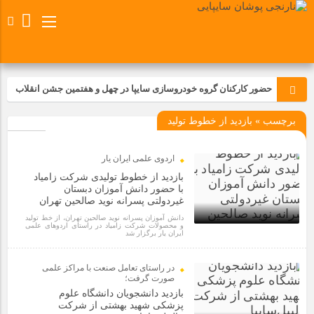
حضور کارکنان گروه خودروسازی سایپا در چهل و هفتمین جشن انقلاب
برچسب » بازدید از خطوط تولید
تجدید بیعت کارکنان شرکت پارس خودرو با آرمان های رهبر کبیر و فقید
انقلاب اسلامی ایران
اردوی علمی ایران یار
مسابقات ورزشی در مگاموتوربا استقبال کارکنان برگزار شد
بازدید از خطوط تولیدی شرکت زامیاد
با حضور دانش آموزان دبستان
غیردولتی پسرانه نوید صالحین تهران
مراسم عزاداری و ذکرمصیبت سالروز شهادت امام محمدتقی(ع) در
دانش آموزان پسرانه نوید صالحین تهران، از خط تولید
شرکت زامیاد
و محصولات شرکت زامیاد در راستای اردوهای علمی
ایران یار برگزار شد
1 سال قبل
تجربه‌ای میدانی از صنعت برای دانش‌آموزان فنی‌وحرفه‌ای؛ بازدید
در راستای تعامل صنعت با مراکز علمی
دانش‌آموزان از خطوط تولید مگاموتور
صورت گرفت؛
بازدید دانشجویان دانشگاه علوم
پزشکی شهید بهشتی از شرکت