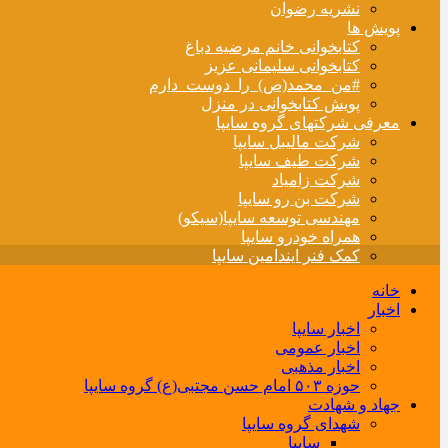
نشریه رضوان
پویش ها
کتابخوانی خانم مرضیه دباغ
کتابخوانی سلیمانی عزیز
#من_محمد(ص)_را_دوست_دارم
پویش کتابخوانی در منزل
معرفی شرکتهای گروه سایپا
شرکت مالیبل سایپا
شرکت طیف سایپا
شرکت زامیاد
شرکت بن رو سایپا
مهندسی توسعه سایپا(سیکو)
همراه خودرو سایپا
کمک فنر ایندامین سایپا
خانه
اخبار
اخبار سایپا
اخبار عمومی
اخبار مذهبی
حوزه ۵۰۳ امام حسن مجتبی(ع) گروه سایپا
جهاد و شهادت
شهدای گروه سایپا
سایپا