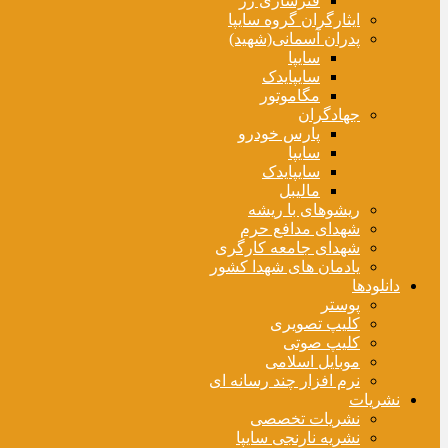
فنرسازی زر
ایثارگران گروه سایپا
پدران آسمانی(شهید)
سایپا
سایپایدک
مگاموتور
جهادگران
پارس خودرو
سایپا
سایپایدک
مالیبل
ریشوهای با ریشه
شهدای مدافع حرم
شهدای جامعه کارگری
یادمان های شهدا کشور
دانلودها
پوستر
کلیپ تصویری
کلیپ صوتی
موبایل اسلامی
نرم افزار چند رسانه ای
نشریات
نشریات تخصصی
نشریه نارنجی سایپا