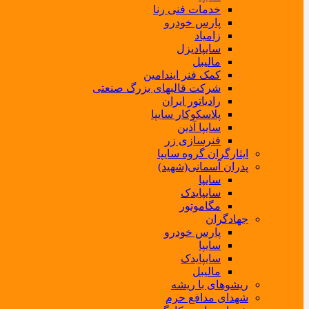
خدمات فنی رنا
پارس خودرو
زامیاد
سایپادیزل
مالیبل
کمک فنر ایندامین
شرکت قالبهای بزرگ صنعتی
رادیاتور ایران
پلاسکوکار سایپا
سایپا آذین
فنرسازی زر
ایثارگران گروه سایپا
پدران آسمانی(شهید)
سایپا
سایپایدک
مگاموتور
جهادگران
پارس خودرو
سایپا
سایپایدک
مالیبل
ریشوهای با ریشه
شهدای مدافع حرم