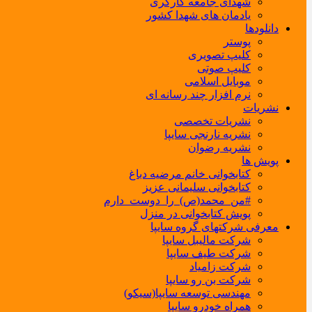
شهدای جامعه کارگری
یادمان های شهدا کشور
دانلودها
پوستر
کلیپ تصویری
کلیپ صوتی
موبایل اسلامی
نرم افزار چند رسانه ای
نشریات
نشریات تخصصی
نشریه نارنجی سایپا
نشریه رضوان
پویش ها
کتابخوانی خانم مرضیه دباغ
کتابخوانی سلیمانی عزیز
#من_محمد(ص)_را_دوست_دارم
پویش کتابخوانی در منزل
معرفی شرکتهای گروه سایپا
شرکت مالیبل سایپا
شرکت طیف سایپا
شرکت زامیاد
شرکت بن رو سایپا
مهندسی توسعه سایپا(سیکو)
همراه خودرو سایپا