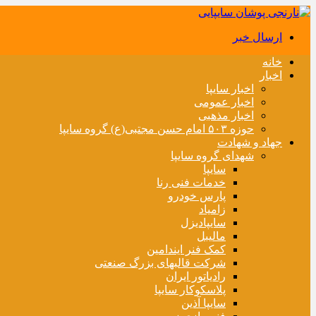
ارسال خبر
خانه
اخبار
اخبار سایپا
اخبار عمومی
اخبار مذهبی
حوزه ۵۰۳ امام حسن مجتبی(ع) گروه سایپا
جهاد و شهادت
شهدای گروه سایپا
سایپا
خدمات فنی رنا
پارس خودرو
زامیاد
سایپادیزل
مالیبل
کمک فنر ایندامین
شرکت قالبهای بزرگ صنعتی
رادیاتور ایران
پلاسکوکار سایپا
سایپا آذین