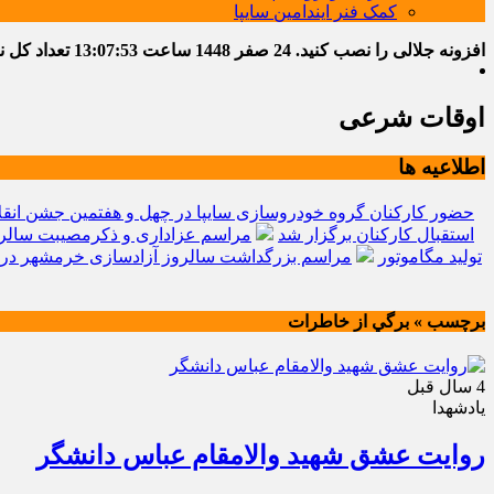
کمک فنر ایندامین سایپا
افزونه جلالی را نصب کنید.
24 صفر 1448
ساعت
13:07:54
تعداد کل نوشت
اوقات شرعی
اطلاعیه ها
حضور کارکنان گروه خودروسازی سایپا در چهل و هفتمین جشن انقل
استقبال کارکنان برگزار شد
مراسم عزاداری و ذکرمصیبت سالرو
تولید مگاموتور
مراسم بزرگداشت سالروز آزادسازی خرمشهر در 
برچسب » برگي از خاطرات
4 سال قبل
یادشهدا
روایت عشق شهید والامقام عباس دانشگر