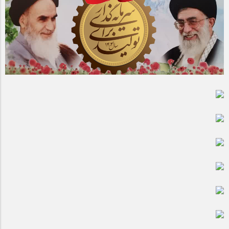
مراسم بزرگداشت سالروز آزادسازی خرمشهر در شرکت پارس خودرو
برگزار شد
مراسم گرامیداشت سالروز آزادسازی خرمشهر در نمازخانه فاطمیه
مگاموتور
تیم شهدای مگاموتور در بزرگترین مسابقات گل کوچک جهان شرکت
کرد