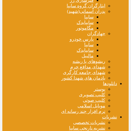
فنرسازی زر
ایثارگران گروه سایپا
پدران آسمانی(شهید)
سایپا
سایپایدک
مگاموتور
جهادگران
پارس خودرو
سایپا
سایپایدک
مالیبل
ریشوهای با ریشه
شهدای مدافع حرم
شهدای جامعه کارگری
یادمان های شهدا کشور
دانلودها
پوستر
کلیپ تصویری
کلیپ صوتی
موبایل اسلامی
نرم افزار چند رسانه ای
نشریات
نشریات تخصصی
نشریه نارنجی سایپا