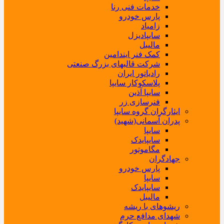
خدمات فنی رنا
پارس خودرو
زامیاد
سایپادیزل
مالیبل
کمک فنر ایندامین
شرکت قالبهای بزرگ صنعتی
رادیاتور ایران
پلاسکوکار سایپا
سایپا آذین
فنرسازی زر
ایثارگران گروه سایپا
پدران آسمانی(شهید)
سایپا
سایپایدک
مگاموتور
جهادگران
پارس خودرو
سایپا
سایپایدک
مالیبل
ریشوهای با ریشه
شهدای مدافع حرم