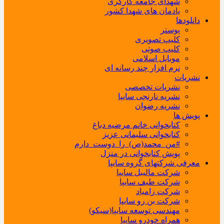
شهدای جامعه کارگری
یادمان های شهدا کشور
دانلودها
پوستر
کلیپ تصویری
کلیپ صوتی
موبایل اسلامی
نرم افزار چند رسانه ای
نشریات
نشریات تخصصی
نشریه نارنجی سایپا
نشریه رضوان
پویش ها
کتابخوانی خانم مرضیه دباغ
کتابخوانی سلیمانی عزیز
#من_محمد(ص)_را_دوست_دارم
پویش کتابخوانی در منزل
معرفی شرکتهای گروه سایپا
شرکت مالیبل سایپا
شرکت طیف سایپا
شرکت زامیاد
شرکت بن رو سایپا
مهندسی توسعه سایپا(سیکو)
همراه خودرو سایپا