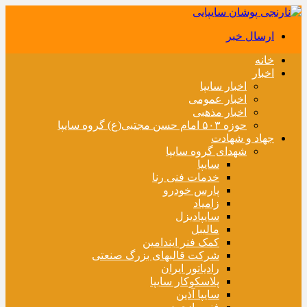
ارسال خبر
خانه
اخبار
اخبار سایپا
اخبار عمومی
اخبار مذهبی
حوزه ۵۰۳ امام حسن مجتبی(ع) گروه سایپا
جهاد و شهادت
شهدای گروه سایپا
سایپا
خدمات فنی رنا
پارس خودرو
زامیاد
سایپادیزل
مالیبل
کمک فنر ایندامین
شرکت قالبهای بزرگ صنعتی
رادیاتور ایران
پلاسکوکار سایپا
سایپا آذین