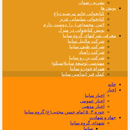
نشریه رضوان
پویش ها
کتابخوانی خانم مرضیه دباغ
کتابخوانی سلیمانی عزیز
#من_محمد(ص)_را_دوست_دارم
پویش کتابخوانی در منزل
معرفی شرکتهای گروه سایپا
شرکت مالیبل سایپا
شرکت طیف سایپا
شرکت زامیاد
شرکت بن رو سایپا
مهندسی توسعه سایپا(سیکو)
همراه خودرو سایپا
کمک فنر ایندامین سایپا
خانه
اخبار
اخبار سایپا
اخبار عمومی
اخبار مذهبی
حوزه ۵۰۳ امام حسن مجتبی(ع) گروه سایپا
جهاد و شهادت
شهدای گروه سایپا
سایپا