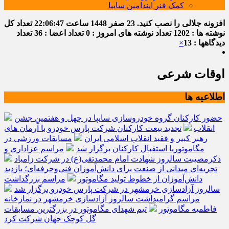
کمک فنر ایندامین سایپا
افزونه جلالی را نصب کنید.
23 صفر 1448
ساعت
22:06:47
تعداد کل
نوشته ها : 1202
تعداد نوشته های امروز : 0
تعداد اعضا : 36
تعداد
دیدگاهها : 13
×
اوقات شرعی
اطلاعیه ها
حضور کارکنان گروه خودروسازی سایپا در چهل و هفتمین جشن
انقلاب
تجدید بیعت کارکنان شرکت پارس خودرو با آرمان های
رهبر کبیر و فقید انقلاب اسلامی ایران
مسابقات ورزشی در
مگاموتوربا استقبال کارکنان برگزار شد
مراسم عزاداری و
ذکرمصیبت سالروز شهادت امام محمدتقی(ع) در شرکت زامیاد
تجربه‌ای میدانی از صنعت برای دانش‌آموزان فنی‌وحرفه‌ای؛ بازدید
دانش‌آموزان از خطوط تولید مگاموتور
مراسم بزرگداشت
سالروز آزادسازی خرمشهر در شرکت پارس خودرو برگزار شد
مراسم گرامیداشت سالروز آزادسازی خرمشهر در نمازخانه
فاطمیه مگاموتور
تیم شهدای مگاموتور در بزرگترین مسابقات
گل کوچک جهان شرکت کرد