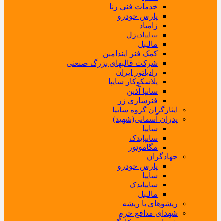
خدمات فنی رنا
پارس خودرو
زامیاد
سایپادیزل
مالیبل
کمک فنر ایندامین
شرکت قالبهای بزرگ صنعتی
رادیاتور ایران
پلاسکوکار سایپا
سایپا آذین
فنرسازی زر
ایثارگران گروه سایپا
پدران آسمانی(شهید)
سایپا
سایپایدک
مگاموتور
جهادگران
پارس خودرو
سایپا
سایپایدک
مالیبل
ریشوهای با ریشه
شهدای مدافع حرم