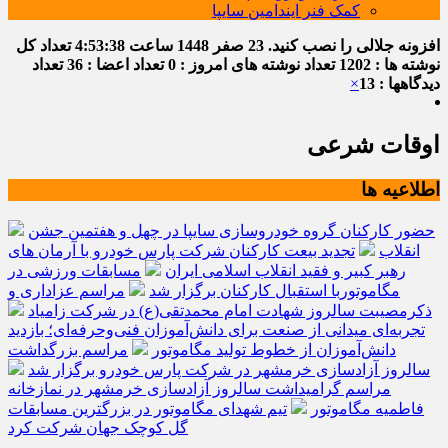
کمک فنر ایندامین سایپا
افزونه جلالی را نصب کنید.
23 صفر 1448
ساعت
4:53:38
تعداد کل
نوشته ها : 1202
تعداد نوشته های امروز : 0
تعداد اعضا : 36
تعداد
دیدگاهها : 13
×
اوقات شرعی
اطلاعیه ها
حضور کارکنان گروه خودروسازی سایپا در چهل و هفتمین جشن
انقلاب
تجدید بیعت کارکنان شرکت پارس خودرو با آرمان های
رهبر کبیر و فقید انقلاب اسلامی ایران
مسابقات ورزشی در
مگاموتوربا استقبال کارکنان برگزار شد
مراسم عزاداری و
ذکرمصیبت سالروز شهادت امام محمدتقی(ع) در شرکت زامیاد
تجربه‌ای میدانی از صنعت برای دانش‌آموزان فنی‌وحرفه‌ای؛ بازدید
دانش‌آموزان از خطوط تولید مگاموتور
مراسم بزرگداشت
سالروز آزادسازی خرمشهر در شرکت پارس خودرو برگزار شد
مراسم گرامیداشت سالروز آزادسازی خرمشهر در نمازخانه
فاطمیه مگاموتور
تیم شهدای مگاموتور در بزرگترین مسابقات
گل کوچک جهان شرکت کرد