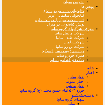
نشریه رضوان
پویش ها
کتابخوانی خانم مرضیه دباغ
کتابخوانی سلیمانی عزیز
#من_محمد(ص)_را_دوست_دارم
پویش کتابخوانی در منزل
معرفی شرکتهای گروه سایپا
شرکت مالیبل سایپا
شرکت طیف سایپا
شرکت زامیاد
شرکت بن رو سایپا
مهندسی توسعه سایپا(سیکو)
همراه خودرو سایپا
کمک فنر ایندامین سایپا
خانه
اخبار
اخبار سایپا
اخبار عمومی
اخبار مذهبی
حوزه ۵۰۳ امام حسن مجتبی(ع) گروه سایپا
جهاد و شهادت
شهدای گروه سایپا
سایپا