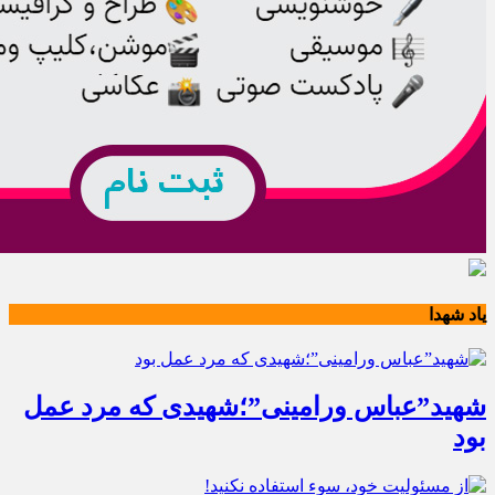
یاد شهدا
شهید”عباس ورامینی”؛شهیدی که مرد عمل
بود