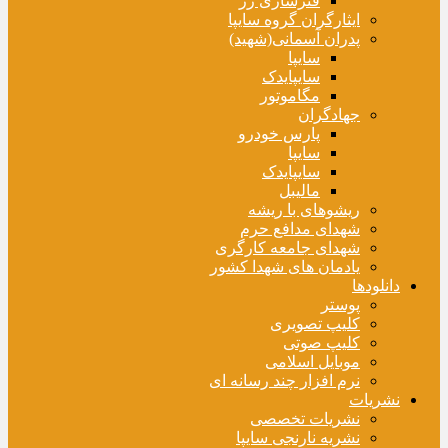
فنرسازی زر
ایثارگران گروه سایپا
پدران آسمانی(شهید)
سایپا
سایپایدک
مگاموتور
جهادگران
پارس خودرو
سایپا
سایپایدک
مالیبل
ریشوهای با ریشه
شهدای مدافع حرم
شهدای جامعه کارگری
یادمان های شهدا کشور
دانلودها
پوستر
کلیپ تصویری
کلیپ صوتی
موبایل اسلامی
نرم افزار چند رسانه ای
نشریات
نشریات تخصصی
نشریه نارنجی سایپا