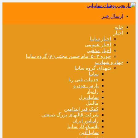
ارسال خبر
خانه
اخبار
اخبار سایپا
اخبار عمومی
اخبار مذهبی
حوزه ۵۰۳ امام حسن مجتبی(ع) گروه سایپا
جهاد و شهادت
شهدای گروه سایپا
سایپا
خدمات فنی رنا
پارس خودرو
زامیاد
سایپادیزل
مالیبل
کمک فنر ایندامین
شرکت قالبهای بزرگ صنعتی
رادیاتور ایران
پلاسکوکار سایپا
سایپا آذین