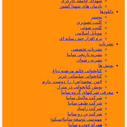
شهدای جامعه کارگری
یادمان های شهدا کشور
دانلودها
پوستر
کلیپ تصویری
کلیپ صوتی
موبایل اسلامی
نرم افزار چند رسانه ای
نشریات
نشریات تخصصی
نشریه نارنجی سایپا
نشریه رضوان
پویش ها
کتابخوانی خانم مرضیه دباغ
کتابخوانی سلیمانی عزیز
#من_محمد(ص)_را_دوست_دارم
پویش کتابخوانی در منزل
معرفی شرکتهای گروه سایپا
شرکت مالیبل سایپا
شرکت طیف سایپا
شرکت زامیاد
شرکت بن رو سایپا
مهندسی توسعه سایپا(سیکو)
همراه خودرو سایپا