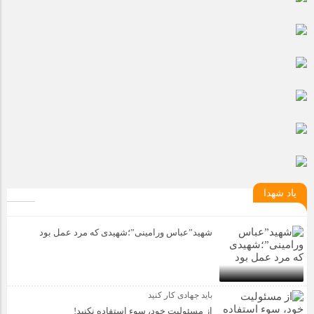
مراسم بزرگداشت سالروز آزادسازی خرمشهر در شرکت پارس خودرو
برگزار شد
مراسم گرامیداشت سالروز آزادسازی خرمشهر در نمازخانه فاطمیه
مگاموتور
تیم شهدای مگاموتور در بزرگترین مسابقات گل کوچک جهان شرکت
کرد
یاد شهدا
شهید”عباس ورامینی”؛شهیدی که مرد عمل بود
باید جهادی کار کنید
از مسئولیت خود، سوء استفاده نکنید!