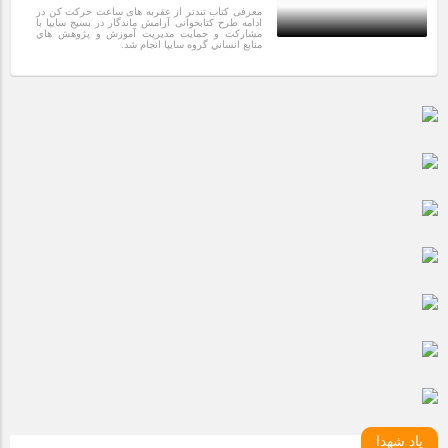
مراسم بزرگداشت سالروز آزادسازی خرمشهر در شرکت پارس خودرو
معرفی کتاب تندتر از عقربه های ساعت حرکت کن در
برگزار شد
ادامه طرح کتابخوانی آرامش ماندگار در بسیج سایپا با
مشاركت و حمايت مديريت آموزش و پژوهش هاي
منابع انساني گروه سايپا انجام شد.
4 سال قبل
مراسم گرامیداشت سالروز آزادسازی خرمشهر در نمازخانه فاطمیه
مگاموتور
تیم شهدای مگاموتور در بزرگترین مسابقات گل کوچک جهان شرکت
کرد
یاد شهدا