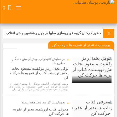
حضور کارکنان گروه خودروسازی سایپا در چهل و هفتمین جشن انقلاب
برچسب » تندتر از عقربه ها حرکت کن
تجدید بیعت کارکنان شرکت پارس خودرو با آرمان های رهبر کبیر و فقید
انقلاب اسلامی ایران
در همایش کتابخوانی پویش آرامش ماندگار
مسابقات ورزشی در مگاموتوربا استقبال کارکنان برگزار شد
مطرح شد
توکل بخدا؛ رمز موفقیت مسعود نجات
بخش نویسنده کتاب از عقربه ها حرکت
کن
مراسم عزاداری و ذکرمصیبت سالروز شهادت امام محمدتقی(ع) در
شرکت زامیاد
پویش کتابخوانی آرامش ماندگار با موضوع تندتر از
عقربه ها حرکت کن با حضور نویسنده این کتاب آقای
مهندس مسعود نجات بخش (مدیر شرکت دانش بنیان
4 سال قبل
تجربه‌ای میدانی از صنعت برای دانش‌آموزان فنی‌وحرفه‌ای؛ بازدید
به مناسبت گرامیداشت هفته بسیج؛
دانش‌آموزان از خطوط تولید مگاموتور
معرفی کتاب ارزشمند تندتر از عقربه
ها حرکت کن