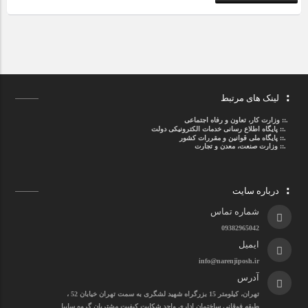
لینک های مرتبط
.::
وزارت کار، تعاون و رفاه اجتماعی
.::
پایگاه اطلاع رسانی خدمات الکترونیکی دولت
.::
پایگاه ملی قوانین و مقررات کشور
.:: وزارت صنعت، معدن و تجارت
درباره سایت
شماره تماس
09382965042
ایمیل
info@narenjiposh.ir
آدرس
تهران، کیلومتر 15 بزرگراه شهید لشگری به سمت تهران خیابان 52 ،
طبقه فوقانی ساختمان اداری واحد شکایت کیفیت مشتریان گروه سایپا