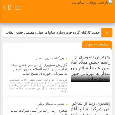
حضور کارکنان گروه خودروسازی سایپا در چهل و هفتمین جشن انقلاب
برچسب » جهاد
تجدید بیعت کارکنان شرکت پارس خودرو با آرمان های رهبر کبیر و فقید
انقلاب اسلامی ایران
بزرگداشت روز پاسدار
مسابقات ورزشی در مگاموتوربا استقبال کارکنان برگزار شد
گزارش تصویری از مراسم جشن میلاد
امام حسین علیه السلام و روز پاسدار
به میزبانی حوزه ی بسیج سایپا
مراسم عزاداری و ذکرمصیبت سالروز شهادت امام محمدتقی(ع) در
فرمانده ی حوزه امام حسن مجتبی (ع) به پاسداشت
شرکت زامیاد
حضور چندین ساله ی پاسداران در حفظ امنیت و ثبات
جمهوری اسلامی در این مراسم به سخنرانی پرداخته و
مراتب قدر دانی را از این مردان بی ادعا به عمل
4 سال قبل
آوردند.
تجربه‌ای میدانی از صنعت برای دانش‌آموزان فنی‌وحرفه‌ای؛ بازدید
دانش‌آموزان از خطوط تولید مگاموتور
تقديم به شهداي وطن؛
شعری زیبا از شاعر آئینی شرکت سایپا
آقای اصغرپور در وصف شهدا