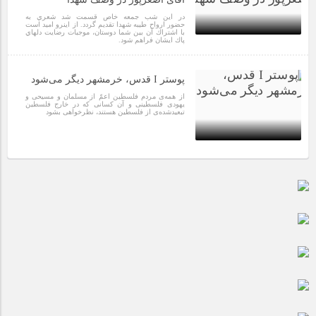
مراسم بزرگداشت سالروز آزادسازی خرمشهر در شرکت پارس خودرو
برگزار شد
در اين شب جمعه خاص قسمت شد شعري به
حضور ارواح طيبه شهدا تقديم گردد. از اينرو اميد است
با اشتراك آن بين شما دوستان، موجبات رضايت دلهاي
پاك ايشان فراهم شود.
مراسم گرامیداشت سالروز آزادسازی خرمشهر در نمازخانه فاطمیه
6 سال قبل
مگاموتور
پوستر I قدس، خرمشهر دیگر می‌شود
از همه‌ی مردم فلسطین اعمّ از مسلمان و مسیحی و
یهودی فلسطینی و آن کسانی که در خارج فلسطین
تبعید‌شده‌ی از فلسطین هستند، نظرخواهی بشود
تیم شهدای مگاموتور در بزرگترین مسابقات گل کوچک جهان شرکت
کرد
6 سال قبل