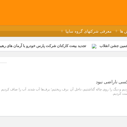
 ها
معرفی شرکتهای گروه سایپا
تمین جشن انقلاب
تجدید بیعت کارکنان شرکت پارس خودرو با آرمان های رهبر 
گزار شد
مراسم عزاداری و ذکرمصیبت سالروز شهادت امام محمدتقی(ع) در 
رفه‌ای؛ بازدید دانش‌آموزان از خطوط تولید مگاموتور
مراسم بزرگداشت سالر
ازخانه فاطمیه مگاموتور
تیم شهدای مگاموتور در بزرگترین مسابقات گل ک
کسی ناراضی نبود
 و دیگ را روی چاله گذاشتیم، داخل آن برف ریختیم؛ برف‌ها آب شدند. آب را صاف کردیم و
ست کردیم.