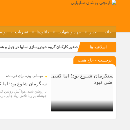
خانه
اخبار
جهاد و شهادت
دانلودها
نشریات
پویش
حضور کارکنان گروه خودروسازی سایپا در چهل و هف
اطلاعیه ها
مسابقات ورزشی در مگاموتوربا استقبال کارکنان بر
برچسب » حاج همت
تجربه‌ای میدانی از صنعت برای دانش‌آموزان فنی‌وح
مراسم گرامیداشت سالروز آزادسازی خرمشهر در نم
مهمانی ویژه برای فرمانده
سنگرمان شلوغ بود؛ اما 
با روشن شدن هوا آتش روشن کردیم
جوشاندیم و با تلاش زیاد چایی در
9 سال قبل