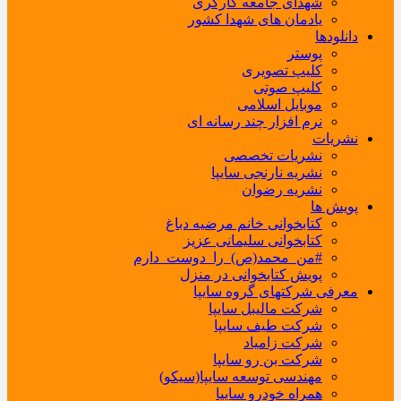
شهدای جامعه کارگری
یادمان های شهدا کشور
دانلودها
پوستر
کلیپ تصویری
کلیپ صوتی
موبایل اسلامی
نرم افزار چند رسانه ای
نشریات
نشریات تخصصی
نشریه نارنجی سایپا
نشریه رضوان
پویش ها
کتابخوانی خانم مرضیه دباغ
کتابخوانی سلیمانی عزیز
#من_محمد(ص)_را_دوست_دارم
پویش کتابخوانی در منزل
معرفی شرکتهای گروه سایپا
شرکت مالیبل سایپا
شرکت طیف سایپا
شرکت زامیاد
شرکت بن رو سایپا
مهندسی توسعه سایپا(سیکو)
همراه خودرو سایپا