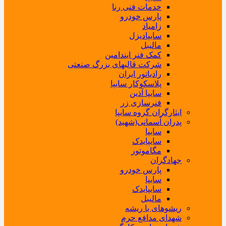
خدمات فنی رنا
پارس خودرو
زامیاد
سایپادیزل
مالیبل
کمک فنر ایندامین
شرکت قالبهای بزرگ صنعتی
رادیاتور ایران
پلاسکوکار سایپا
سایپا آذین
فنرسازی زر
ایثارگران گروه سایپا
پدران آسمانی(شهید)
سایپا
سایپایدک
مگاموتور
جهادگران
پارس خودرو
سایپا
سایپایدک
مالیبل
ریشوهای با ریشه
شهدای مدافع حرم