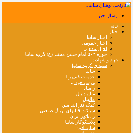
ارسال خبر
خانه
اخبار
اخبار سایپا
اخبار عمومی
اخبار مذهبی
حوزه ۵۰۳ امام حسن مجتبی(ع) گروه سایپا
جهاد و شهادت
شهدای گروه سایپا
سایپا
خدمات فنی رنا
پارس خودرو
زامیاد
سایپادیزل
مالیبل
کمک فنر ایندامین
شرکت قالبهای بزرگ صنعتی
رادیاتور ایران
پلاسکوکار سایپا
سایپا آذین