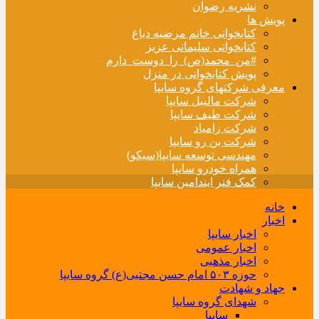
نشریه رضوان
پویش ها
کتابخوانی خانم مرضیه دباغ
کتابخوانی سلیمانی عزیز
#من_محمد(ص)_را_دوست_دارم
پویش کتابخوانی در منزل
معرفی شرکتهای گروه سایپا
شرکت مالیبل سایپا
شرکت طیف سایپا
شرکت زامیاد
شرکت بن رو سایپا
مهندسی توسعه سایپا(سیکو)
همراه خودرو سایپا
کمک فنر ایندامین سایپا
خانه
اخبار
اخبار سایپا
اخبار عمومی
اخبار مذهبی
حوزه ۵۰۳ امام حسن مجتبی(ع) گروه سایپا
جهاد و شهادت
شهدای گروه سایپا
سایپا