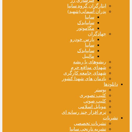
فنرسازی زر
ایثارگران گروه سایپا
پدران آسمانی(شهید)
سایپا
سایپایدک
مگاموتور
جهادگران
پارس خودرو
سایپا
سایپایدک
مالیبل
ریشوهای با ریشه
شهدای مدافع حرم
شهدای جامعه کارگری
یادمان های شهدا کشور
دانلودها
پوستر
کلیپ تصویری
کلیپ صوتی
موبایل اسلامی
نرم افزار چند رسانه ای
نشریات
نشریات تخصصی
نشریه نارنجی سایپا