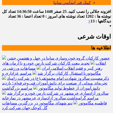
کمک فنر ایندامین سایپا
افزونه جلالی را نصب کنید.
25 صفر 1448
ساعت
14:36:50
تعداد کل
نوشته ها : 1202
تعداد نوشته های امروز : 0
تعداد اعضا : 36
تعداد
دیدگاهها : 13
×
اوقات شرعی
اطلاعیه ها
حضور کارکنان گروه خودروسازی سایپا در چهل و هفتمین جشن
انقلاب
تجدید بیعت کارکنان شرکت پارس خودرو با آرمان های
رهبر کبیر و فقید انقلاب اسلامی ایران
مسابقات ورزشی در
مگاموتوربا استقبال کارکنان برگزار شد
مراسم عزاداری و
ذکرمصیبت سالروز شهادت امام محمدتقی(ع) در شرکت زامیاد
تجربه‌ای میدانی از صنعت برای دانش‌آموزان فنی‌وحرفه‌ای؛ بازدید
دانش‌آموزان از خطوط تولید مگاموتور
مراسم بزرگداشت
سالروز آزادسازی خرمشهر در شرکت پارس خودرو برگزار شد
مراسم گرامیداشت سالروز آزادسازی خرمشهر در نمازخانه
فاطمیه مگاموتور
تیم شهدای مگاموتور در بزرگترین مسابقات
گل کوچک جهان شرکت کرد