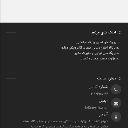
لینک های مرتبط
.::
وزارت کار، تعاون و رفاه اجتماعی
.::
پایگاه اطلاع رسانی خدمات الکترونیکی دولت
.::
پایگاه ملی قوانین و مقررات کشور
.:: وزارت صنعت، معدن و تجارت
درباره سایت
شماره تماس
09382965042
ایمیل
info@narenjiposh.ir
آدرس
تهران، کیلومتر 15 بزرگراه شهید لشگری به سمت تهران خیابان 52 ، طبقه
فوقانی ساختمان اداری واحد شکایت کیفیت مشتریان گروه سایپا