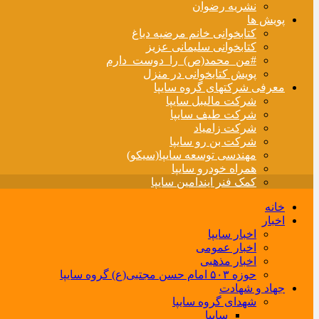
نشریه رضوان
پویش ها
کتابخوانی خانم مرضیه دباغ
کتابخوانی سلیمانی عزیز
#من_محمد(ص)_را_دوست_دارم
پویش کتابخوانی در منزل
معرفی شرکتهای گروه سایپا
شرکت مالیبل سایپا
شرکت طیف سایپا
شرکت زامیاد
شرکت بن رو سایپا
مهندسی توسعه سایپا(سیکو)
همراه خودرو سایپا
کمک فنر ایندامین سایپا
خانه
اخبار
اخبار سایپا
اخبار عمومی
اخبار مذهبی
حوزه ۵۰۳ امام حسن مجتبی(ع) گروه سایپا
جهاد و شهادت
شهدای گروه سایپا
سایپا