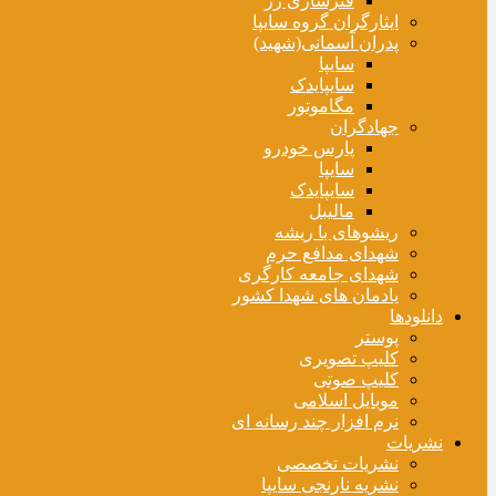
فنرسازی زر
ایثارگران گروه سایپا
پدران آسمانی(شهید)
سایپا
سایپایدک
مگاموتور
جهادگران
پارس خودرو
سایپا
سایپایدک
مالیبل
ریشوهای با ریشه
شهدای مدافع حرم
شهدای جامعه کارگری
یادمان های شهدا کشور
دانلودها
پوستر
کلیپ تصویری
کلیپ صوتی
موبایل اسلامی
نرم افزار چند رسانه ای
نشریات
نشریات تخصصی
نشریه نارنجی سایپا