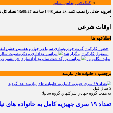
کمک فنر ایندامین سایپا
افزونه جلالی را نصب کنید.
23 صفر 1448
ساعت
13:09:28
تعداد کل نوشت
اوقات شرعی
اطلاعیه ها
حضور کارکنان گروه خودروسازی سایپا در چهل و هفتمین جشن انقل
استقبال کارکنان برگزار شد
مراسم عزاداری و ذکرمصیبت سالرو
تولید مگاموتور
مراسم بزرگداشت سالروز آزادسازی خرمشهر در 
برچسب » خانواده هاي نيازمند
5 سال قبل
به همت گروه جهادي شركتهاي گروه سايپا؛
تعداد ۱۹ سری جهیزیه کامل به خانواده های نیازمند اهدا گردید