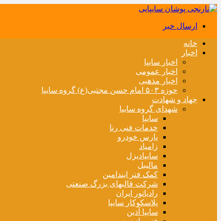
ارسال خبر
خانه
اخبار
اخبار سایپا
اخبار عمومی
اخبار مذهبی
حوزه ۵۰۳ امام حسن مجتبی(ع) گروه سایپا
جهاد و شهادت
شهدای گروه سایپا
سایپا
خدمات فنی رنا
پارس خودرو
زامیاد
سایپادیزل
مالیبل
کمک فنر ایندامین
شرکت قالبهای بزرگ صنعتی
رادیاتور ایران
پلاسکوکار سایپا
سایپا آذین