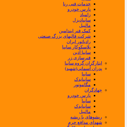
خدمات فنی رنا
پارس خودرو
زامیاد
سایپادیزل
مالیبل
کمک فنر ایندامین
شرکت قالبهای بزرگ صنعتی
رادیاتور ایران
پلاسکوکار سایپا
سایپا آذین
فنرسازی زر
ایثارگران گروه سایپا
پدران آسمانی(شهید)
سایپا
سایپایدک
مگاموتور
جهادگران
پارس خودرو
سایپا
سایپایدک
مالیبل
ریشوهای با ریشه
شهدای مدافع حرم