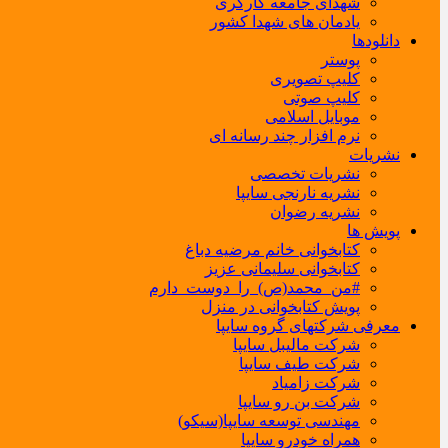
شهدای جامعه کارگری
یادمان های شهدا کشور
دانلودها
پوستر
کلیپ تصویری
کلیپ صوتی
موبایل اسلامی
نرم افزار چند رسانه ای
نشریات
نشریات تخصصی
نشریه نارنجی سایپا
نشریه رضوان
پویش ها
کتابخوانی خانم مرضیه دباغ
کتابخوانی سلیمانی عزیز
#من_محمد(ص)_را_دوست_دارم
پویش کتابخوانی در منزل
معرفی شرکتهای گروه سایپا
شرکت مالیبل سایپا
شرکت طیف سایپا
شرکت زامیاد
شرکت بن رو سایپا
مهندسی توسعه سایپا(سیکو)
همراه خودرو سایپا