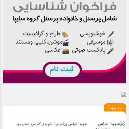
یاد شهدا
شهید”عباس ورامینی”؛شهیدی که مرد عمل بود