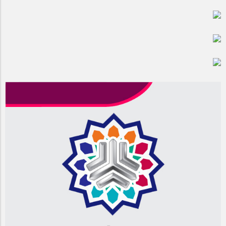
مراسم بزرگداشت سالروز آزادسازی خرمشهر در شرکت پارس خودرو
برگزار شد
مراسم گرامیداشت سالروز آزادسازی خرمشهر در نمازخانه فاطمیه
مگاموتور
تیم شهدای مگاموتور در بزرگترین مسابقات گل کوچک جهان شرکت
کرد