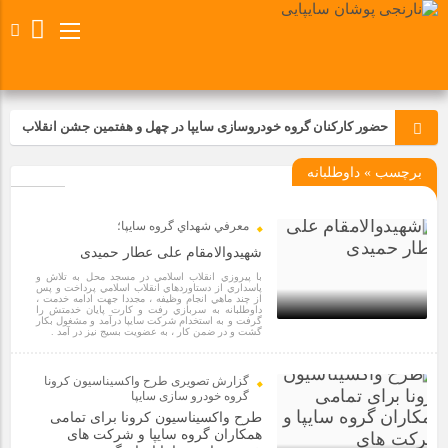
حضور کارکنان گروه خودروسازی سایپا در چهل و هفتمین جشن انقلاب
برچسب » داوطلبانه
تجدید بیعت کارکنان شرکت پارس خودرو با آرمان های رهبر کبیر و فقید
انقلاب اسلامی ایران
معرفي شهداي گروه سايپا؛
مسابقات ورزشی در مگاموتوربا استقبال کارکنان برگزار شد
شهیدوالامقام علی عطار حمیدی
با پيروزي انقلاب اسلامي در مسجد محل به تلاش و
پاسداري از دستاوردهاي انقلاب اسلامي پرداخت و پس
مراسم عزاداری و ذکرمصیبت سالروز شهادت امام محمدتقی(ع) در
از چند ماهي انجام وظيفه ، مجددا جهت ادامه خدمت ،
داوطلبانه به سربازي رفت و كارت پايان خدمتش را
شرکت زامیاد
گرفت و به استخدام شركت سايپا درآمد و مشغول بكار
گشت و در ضمن كار ، به عضويت بسيج نيز در آمد .
4 سال قبل
تجربه‌ای میدانی از صنعت برای دانش‌آموزان فنی‌وحرفه‌ای؛ بازدید
گزارش تصویری طرح واکسیناسیون کرونا
دانش‌آموزان از خطوط تولید مگاموتور
گروه خودرو سازی سایپا
طرح واکسیناسیون کرونا برای تمامی
همکاران گروه سایپا و شرکت های