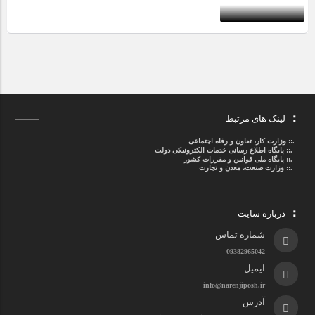
لینک های مرتبط
.::
وزارت کار، تعاون و رفاه اجتماعی
.::
پایگاه اطلاع رسانی خدمات الکترونیکی دولت
.::
پایگاه ملی قوانین و مقررات کشور
.:: وزارت صنعت، معدن و تجارت
درباره سایت
شماره تماس
09382965042
ایمیل
info@narenjiposh.ir
آدرس