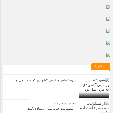
مراسم بزرگداشت سالروز آزادسازی خرمشهر در شرکت پارس خودرو
برگزار شد
مراسم گرامیداشت سالروز آزادسازی خرمشهر در نمازخانه فاطمیه
مگاموتور
تیم شهدای مگاموتور در بزرگترین مسابقات گل کوچک جهان شرکت
کرد
یاد شهدا
شهید”عباس ورامینی”؛شهیدی که مرد عمل بود
باید جهادی کار کنید
از مسئولیت خود، سوء استفاده نکنید!