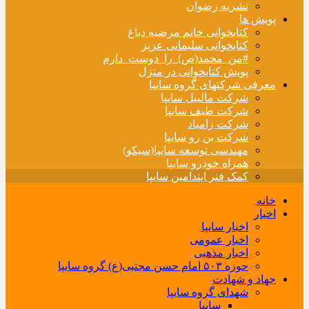
نشریه رضوان
پویش ها
کتابخوانی خانم مرضیه دباغ
کتابخوانی سلیمانی عزیز
#من_محمد(ص)_را_دوست_دارم
پویش کتابخوانی در منزل
معرفی شرکتهای گروه سایپا
شرکت مالیبل سایپا
شرکت طیف سایپا
شرکت زامیاد
شرکت بن رو سایپا
مهندسی توسعه سایپا(سیکو)
همراه خودرو سایپا
کمک فنر ایندامین سایپا
خانه
اخبار
اخبار سایپا
اخبار عمومی
اخبار مذهبی
حوزه ۵۰۳ امام حسن مجتبی(ع) گروه سایپا
جهاد و شهادت
شهدای گروه سایپا
سایپا