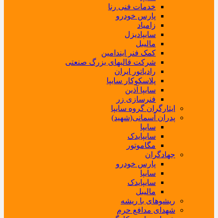
خدمات فنی رنا
پارس خودرو
زامیاد
سایپادیزل
مالیبل
کمک فنر ایندامین
شرکت قالبهای بزرگ صنعتی
رادیاتور ایران
پلاسکوکار سایپا
سایپا آذین
فنرسازی زر
ایثارگران گروه سایپا
پدران آسمانی(شهید)
سایپا
سایپایدک
مگاموتور
جهادگران
پارس خودرو
سایپا
سایپایدک
مالیبل
ریشوهای با ریشه
شهدای مدافع حرم