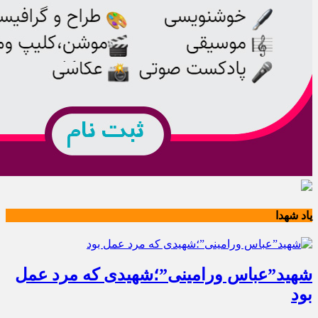
یاد شهدا
شهید”عباس ورامینی”؛شهیدی که مرد عمل
بود