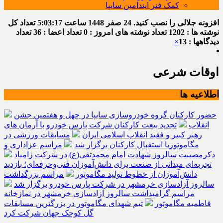
کمک فنر ایندامین سایپا
افزونه جلالی را نصب کنید.
24 صفر 1448
ساعت
5:03:18
تعداد کل
نوشته ها : 1202
تعداد نوشته های امروز : 0
تعداد اعضا : 36
تعداد
دیدگاهها : 13
×
اوقات شرعی
اطلاعیه ها
حضور کارکنان گروه خودروسازی سایپا در چهل و هفتمین جشن
انقلاب
تجدید بیعت کارکنان شرکت پارس خودرو با آرمان های
رهبر کبیر و فقید انقلاب اسلامی ایران
مسابقات ورزشی در
مگاموتوربا استقبال کارکنان برگزار شد
مراسم عزاداری و
ذکرمصیبت سالروز شهادت امام محمدتقی(ع) در شرکت زامیاد
تجربه‌ای میدانی از صنعت برای دانش‌آموزان فنی‌وحرفه‌ای؛ بازدید
دانش‌آموزان از خطوط تولید مگاموتور
مراسم بزرگداشت
سالروز آزادسازی خرمشهر در شرکت پارس خودرو برگزار شد
مراسم گرامیداشت سالروز آزادسازی خرمشهر در نمازخانه
فاطمیه مگاموتور
تیم شهدای مگاموتور در بزرگترین مسابقات
گل کوچک جهان شرکت کرد