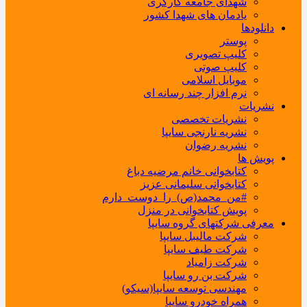
شهدای جامعه کارگری
یادمان های شهدا کشور
دانلودها
پوستر
کلیپ تصویری
کلیپ صوتی
موبایل اسلامی
نرم افزار چند رسانه ای
نشریات
نشریات تخصصی
نشریه نارنجی سایپا
نشریه رضوان
پویش ها
کتابخوانی خانم مرضیه دباغ
کتابخوانی سلیمانی عزیز
#من_محمد(ص)_را_دوست_دارم
پویش کتابخوانی در منزل
معرفی شرکتهای گروه سایپا
شرکت مالیبل سایپا
شرکت طیف سایپا
شرکت زامیاد
شرکت بن رو سایپا
مهندسی توسعه سایپا(سیکو)
همراه خودرو سایپا