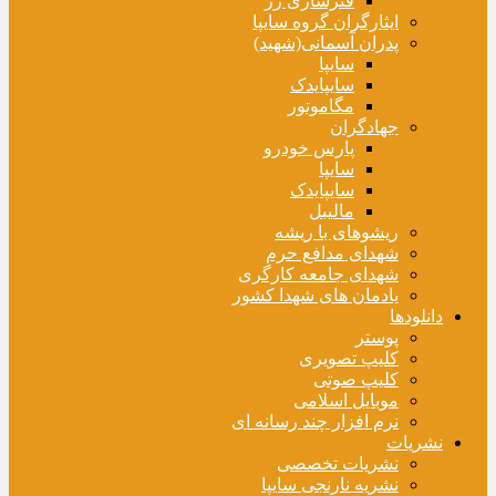
فنرسازی زر
ایثارگران گروه سایپا
پدران آسمانی(شهید)
سایپا
سایپایدک
مگاموتور
جهادگران
پارس خودرو
سایپا
سایپایدک
مالیبل
ریشوهای با ریشه
شهدای مدافع حرم
شهدای جامعه کارگری
یادمان های شهدا کشور
دانلودها
پوستر
کلیپ تصویری
کلیپ صوتی
موبایل اسلامی
نرم افزار چند رسانه ای
نشریات
نشریات تخصصی
نشریه نارنجی سایپا