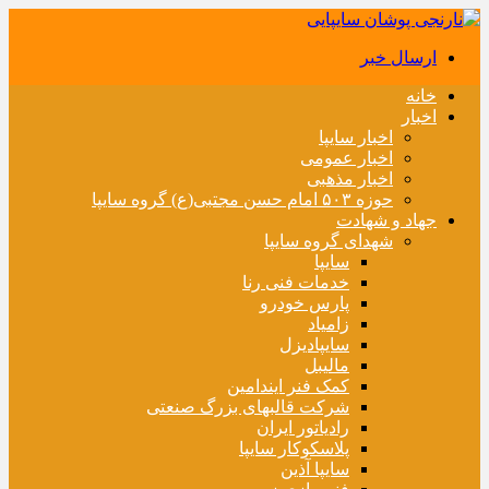
ارسال خبر
خانه
اخبار
اخبار سایپا
اخبار عمومی
اخبار مذهبی
حوزه ۵۰۳ امام حسن مجتبی(ع) گروه سایپا
جهاد و شهادت
شهدای گروه سایپا
سایپا
خدمات فنی رنا
پارس خودرو
زامیاد
سایپادیزل
مالیبل
کمک فنر ایندامین
شرکت قالبهای بزرگ صنعتی
رادیاتور ایران
پلاسکوکار سایپا
سایپا آذین