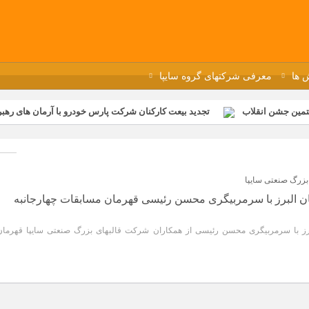
 ها
معرفی شرکتهای گروه سایپا
تمین جشن انقلاب
تجدید بیعت کارکنان شرکت پارس خودرو با آرمان های رهبر 
گزار شد
مراسم عزاداری و ذکرمصیبت سالروز شهادت امام محمدتقی(ع) در 
رفه‌ای؛ بازدید دانش‌آموزان از خطوط تولید مگاموتور
مراسم بزرگداشت سالر
ازخانه فاطمیه مگاموتور
تیم شهدای مگاموتور در بزرگترین مسابقات گل ک
بزرگ صنعتی سایپا
ستان البرز با سرمربیگری محسن رئیسی قهرمان مسابقات چهارجانبه
البرز با سرمربیگری محسن رئیسی از همکاران شرکت قالبهای بزرگ‌ صنعتی سایپا قهرمان