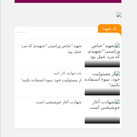
یاد شهدا
شهید”عباس ورامینی”؛شهیدی که مرد
عمل بود
باید جهادی کار کنید
از مسئولیت خود، سوء استفاده نکنید!
شهادت آغاز خوشبختی است