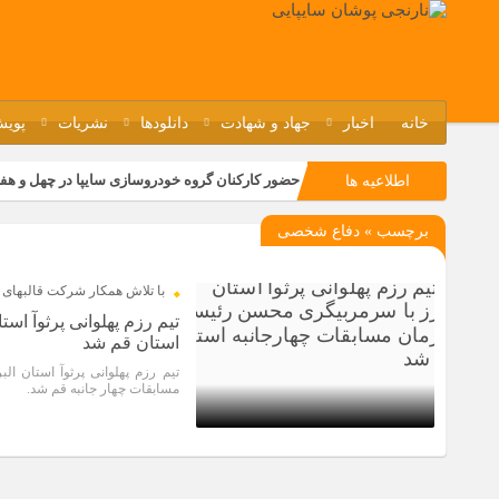
خانه
اخبار
جهاد و شهادت
دانلودها
نشریات
پویش
حضور کارکنان گروه خودروسازی سایپا در چهل و هف
اطلاعیه ها
مسابقات ورزشی در مگاموتوربا استقبال کارکنان بر
برچسب » دفاع شخصی
تجربه‌ای میدانی از صنعت برای دانش‌آموزان فنی‌وح
مراسم گرامیداشت سالروز آزادسازی خرمشهر در نم
با تلاش همکار شرکت قالبهای 
تیم رزم پهلوانی پرثوآ ا
استان قم شد
تیم رزم پهلوانی پرثوآ استان 
مسابقات چهار جانبه قم شد.
1 سال قبل