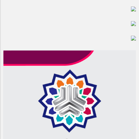
مراسم بزرگداشت سالروز آزادسازی خرمشهر در شرکت پارس خودرو
برگزار شد
مراسم گرامیداشت سالروز آزادسازی خرمشهر در نمازخانه فاطمیه
مگاموتور
تیم شهدای مگاموتور در بزرگترین مسابقات گل کوچک جهان شرکت
کرد