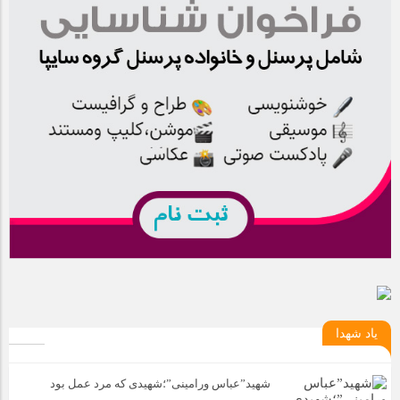
یاد شهدا
شهید”عباس ورامینی”؛شهیدی که مرد عمل بود