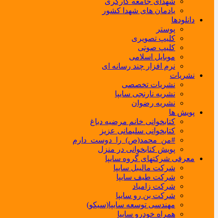
شهدای جامعه کارگری
یادمان های شهدا کشور
دانلودها
پوستر
کلیپ تصویری
کلیپ صوتی
موبایل اسلامی
نرم افزار چند رسانه ای
نشریات
نشریات تخصصی
نشریه نارنجی سایپا
نشریه رضوان
پویش ها
کتابخوانی خانم مرضیه دباغ
کتابخوانی سلیمانی عزیز
#من_محمد(ص)_را_دوست_دارم
پویش کتابخوانی در منزل
معرفی شرکتهای گروه سایپا
شرکت مالیبل سایپا
شرکت طیف سایپا
شرکت زامیاد
شرکت بن رو سایپا
مهندسی توسعه سایپا(سیکو)
همراه خودرو سایپا