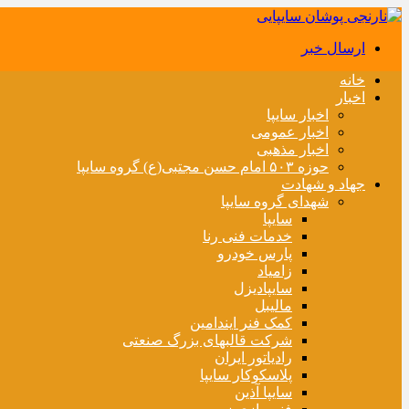
ارسال خبر
خانه
اخبار
اخبار سایپا
اخبار عمومی
اخبار مذهبی
حوزه ۵۰۳ امام حسن مجتبی(ع) گروه سایپا
جهاد و شهادت
شهدای گروه سایپا
سایپا
خدمات فنی رنا
پارس خودرو
زامیاد
سایپادیزل
مالیبل
کمک فنر ایندامین
شرکت قالبهای بزرگ صنعتی
رادیاتور ایران
پلاسکوکار سایپا
سایپا آذین