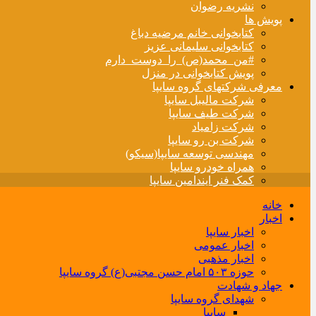
نشریه رضوان
پویش ها
کتابخوانی خانم مرضیه دباغ
کتابخوانی سلیمانی عزیز
#من_محمد(ص)_را_دوست_دارم
پویش کتابخوانی در منزل
معرفی شرکتهای گروه سایپا
شرکت مالیبل سایپا
شرکت طیف سایپا
شرکت زامیاد
شرکت بن رو سایپا
مهندسی توسعه سایپا(سیکو)
همراه خودرو سایپا
کمک فنر ایندامین سایپا
خانه
اخبار
اخبار سایپا
اخبار عمومی
اخبار مذهبی
حوزه ۵۰۳ امام حسن مجتبی(ع) گروه سایپا
جهاد و شهادت
شهدای گروه سایپا
سایپا