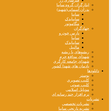
فنرسازی زر
ایثارگران گروه سایپا
پدران آسمانی(شهید)
سایپا
سایپایدک
مگاموتور
جهادگران
پارس خودرو
سایپا
سایپایدک
مالیبل
ریشوهای با ریشه
شهدای مدافع حرم
شهدای جامعه کارگری
یادمان های شهدا کشور
دانلودها
پوستر
کلیپ تصویری
کلیپ صوتی
موبایل اسلامی
نرم افزار چند رسانه ای
نشریات
نشریات تخصصی
نشریه نارنجی سایپا