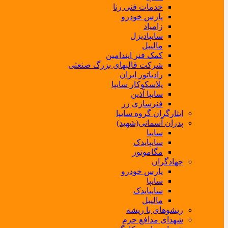
خدمات فنی رنا
پارس خودرو
زامیاد
سایپادیزل
مالیبل
کمک فنر ایندامین
شرکت قالبهای بزرگ صنعتی
رادیاتور ایران
پلاسکوکار سایپا
سایپا آذین
فنرسازی زر
ایثارگران گروه سایپا
پدران آسمانی(شهید)
سایپا
سایپایدک
مگاموتور
جهادگران
پارس خودرو
سایپا
سایپایدک
مالیبل
ریشوهای با ریشه
شهدای مدافع حرم