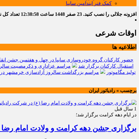
کمک فنر ایندامین سایپا
افزونه جلالی را نصب کنید.
23 صفر 1448
ساعت
12:38:59
تعداد کل نوشت
اوقات شرعی
اطلاعیه ها
حضور کارکنان گروه خودروسازی سایپا در چهل و هفتمین جشن انقل
استقبال کارکنان برگزار شد
مراسم عزاداری و ذکرمصیبت سالرو
تولید مگاموتور
مراسم بزرگداشت سالروز آزادسازی خرمشهر در 
برچسب » رادیاتور ایران
1 سال قبل
در ایام دهه کرامت برگزار شد؛
برگزاری جشن دهه کرامت و ولادت امام رضا (ع