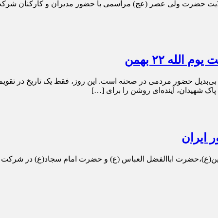
ولایت حضرت ولی عصر (عج) مراسمی با حضور مدیران و کارکنان شرکت ر
الله ۲۲ بهمن
بی‌بدیل حضور مردمی در صحنه است. این روز، فقط یک تاریخ در تقویم ن
 پاک شهیدان، آینده‌ای روشن را برای […]
 ایران
ن(ع)،حضرت اباالفضل العباس (ع) و حضرت امام سجاد(ع) در شرکت راد