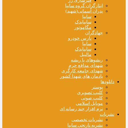
فنرسازی زر
ایثارگران گروه سایپا
پدران آسمانی(شهید)
سایپا
سایپایدک
مگاموتور
جهادگران
پارس خودرو
سایپا
سایپایدک
مالیبل
ریشوهای با ریشه
شهدای مدافع حرم
شهدای جامعه کارگری
یادمان های شهدا کشور
دانلودها
پوستر
کلیپ تصویری
کلیپ صوتی
موبایل اسلامی
نرم افزار چند رسانه ای
نشریات
نشریات تخصصی
نشریه نارنجی سایپا