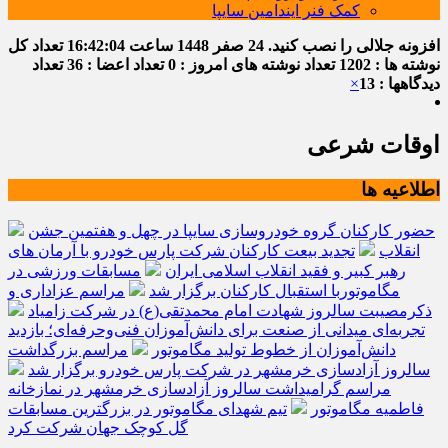
کمک فنر ایندامین سایپا
افزونه جلالی را نصب کنید.
24 صفر 1448
ساعت
16:42:04
تعداد کل
نوشته ها : 1202
تعداد نوشته های امروز : 0
تعداد اعضا : 36
تعداد
دیدگاهها : 13
×
اوقات شرعی
اطلاعیه ها
حضور کارکنان گروه خودروسازی سایپا در چهل و هفتمین جشن
انقلاب
تجدید بیعت کارکنان شرکت پارس خودرو با آرمان های
رهبر کبیر و فقید انقلاب اسلامی ایران
مسابقات ورزشی در
مگاموتوربا استقبال کارکنان برگزار شد
مراسم عزاداری و
ذکرمصیبت سالروز شهادت امام محمدتقی(ع) در شرکت زامیاد
تجربه‌ای میدانی از صنعت برای دانش‌آموزان فنی‌وحرفه‌ای؛ بازدید
دانش‌آموزان از خطوط تولید مگاموتور
مراسم بزرگداشت
سالروز آزادسازی خرمشهر در شرکت پارس خودرو برگزار شد
مراسم گرامیداشت سالروز آزادسازی خرمشهر در نمازخانه
فاطمیه مگاموتور
تیم شهدای مگاموتور در بزرگترین مسابقات
گل کوچک جهان شرکت کرد