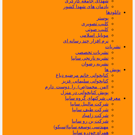
شهدای جامعه کارگری
یادمان های شهدا کشور
دانلودها
پوستر
کلیپ تصویری
کلیپ صوتی
موبایل اسلامی
نرم افزار چند رسانه ای
نشریات
نشریات تخصصی
نشریه نارنجی سایپا
نشریه رضوان
پویش ها
کتابخوانی خانم مرضیه دباغ
کتابخوانی سلیمانی عزیز
#من_محمد(ص)_را_دوست_دارم
پویش کتابخوانی در منزل
معرفی شرکتهای گروه سایپا
شرکت مالیبل سایپا
شرکت طیف سایپا
شرکت زامیاد
شرکت بن رو سایپا
مهندسی توسعه سایپا(سیکو)
همراه خودرو سایپا