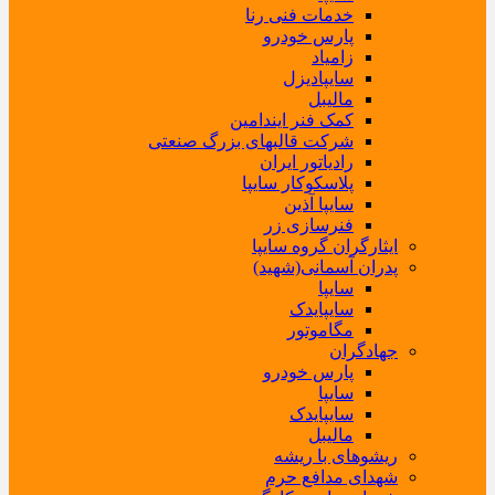
خدمات فنی رنا
پارس خودرو
زامیاد
سایپادیزل
مالیبل
کمک فنر ایندامین
شرکت قالبهای بزرگ صنعتی
رادیاتور ایران
پلاسکوکار سایپا
سایپا آذین
فنرسازی زر
ایثارگران گروه سایپا
پدران آسمانی(شهید)
سایپا
سایپایدک
مگاموتور
جهادگران
پارس خودرو
سایپا
سایپایدک
مالیبل
ریشوهای با ریشه
شهدای مدافع حرم