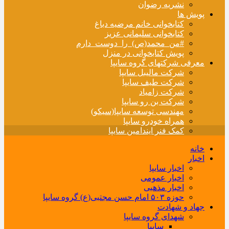
نشریه رضوان
پویش ها
کتابخوانی خانم مرضیه دباغ
کتابخوانی سلیمانی عزیز
#من_محمد(ص)_را_دوست_دارم
پویش کتابخوانی در منزل
معرفی شرکتهای گروه سایپا
شرکت مالیبل سایپا
شرکت طیف سایپا
شرکت زامیاد
شرکت بن رو سایپا
مهندسی توسعه سایپا(سیکو)
همراه خودرو سایپا
کمک فنر ایندامین سایپا
خانه
اخبار
اخبار سایپا
اخبار عمومی
اخبار مذهبی
حوزه ۵۰۳ امام حسن مجتبی(ع) گروه سایپا
جهاد و شهادت
شهدای گروه سایپا
سایپا