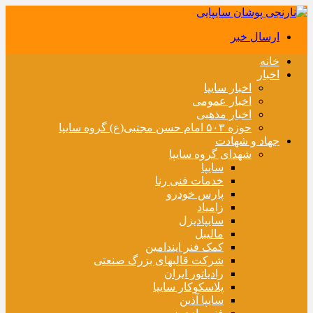
ارسال خبر
خانه
اخبار
اخبار سایپا
اخبار عمومی
اخبار مذهبی
حوزه ۵۰۳ امام حسن مجتبی(ع) گروه سایپا
جهاد و شهادت
شهدای گروه سایپا
سایپا
خدمات فنی رنا
پارس خودرو
زامیاد
سایپادیزل
مالیبل
کمک فنر ایندامین
شرکت قالبهای بزرگ صنعتی
رادیاتور ایران
پلاسکوکار سایپا
سایپا آذین