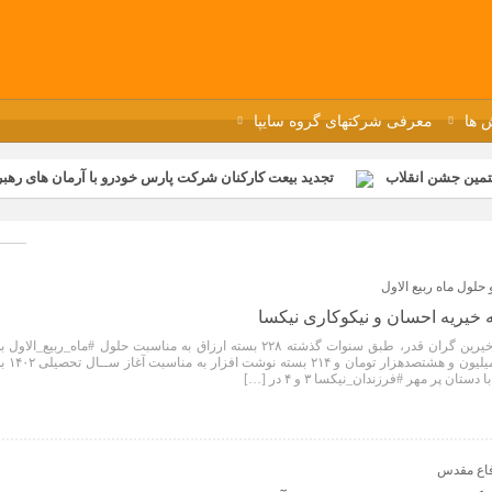
 ها
معرفی شرکتهای گروه سایپا
تمین جشن انقلاب
تجدید بیعت کارکنان شرکت پارس خودرو با آرمان های رهبر 
گزار شد
مراسم عزاداری و ذکرمصیبت سالروز شهادت امام محمدتقی(ع) در 
رفه‌ای؛ بازدید دانش‌آموزان از خطوط تولید مگاموتور
مراسم بزرگداشت سالر
ازخانه فاطمیه مگاموتور
تیم شهدای مگاموتور در بزرگترین مسابقات گل ک
حلول ماه ربیع الاول
یریه احسان و نیکوکاری نیکسا
با استعانت از خداوند و به همت خیرین گران قدر، طبق سنوات گذشته ۲۲۸ بسته ارزاق به مناسبت حلول #ماه_ربیع_الاول 
ارزش چهارصد و هفتادوهشــت میلیون و هشتصدهزار تومان و ۲۱۴ بسته نوشت
ن پر مهر #فرزندان_نیکسا ۳ و ۴ در […]
فاع مقدس