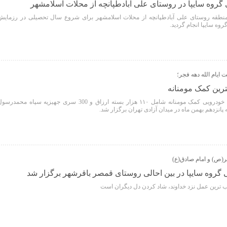
روه سایپا در روستای علی آبادطپانچه از محلات اسلامشهر
طقه روستای علی آبادطپانچه از محلات اسلامشهر برای شروع سال تحصیلی در رزمایش
وه سایپا انجام گردید.
ایام الله دهه فجر؛
گترین کمک مومنانه
مراسم باشکوه ” رزمایش بزرگ خودرویی کمک مومنانه شامل ۱۱۰ هزار بسته ارزاق و 300 سری جهیزیه سپاه محمدر
پانزدهم بهمن ماه در میدان آزادی تهران برگزار شد.
ر(ص) و امام صادق(ع)
 گروه سایپا در بین احالی روستای قمصر باقرشهر برگزار شد
وب ترین عمل نزد خداوند، شاد کردن دل دیگران است