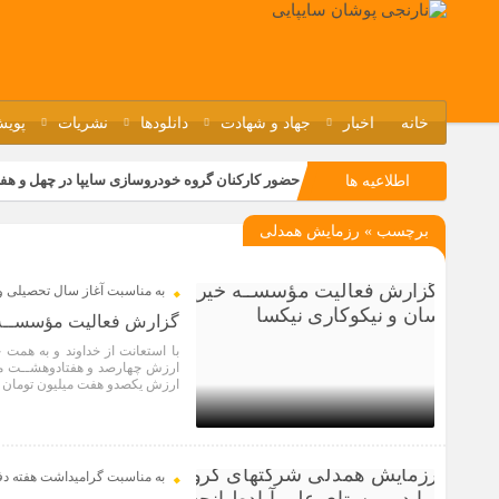
خانه
اخبار
جهاد و شهادت
دانلودها
نشریات
پویش
حضور کارکنان گروه خودروسازی سایپا در چهل و هف
اطلاعیه ها
مسابقات ورزشی در مگاموتوربا استقبال کارکنان بر
برچسب » رزمایش همدلی
تجربه‌ای میدانی از صنعت برای دانش‌آموزان فنی‌وح
مراسم گرامیداشت سالروز آزادسازی خرمشهر در نم
به مناسبت آغاز سال تحصیلی و 
گزارش فعالیت مؤسســه خ
ارزش یکصدو هفت میلیون تومان با دستا
2 سال قبل
به مناسبت گرامیداشت هفته د