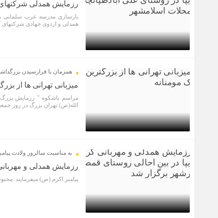
رزمایش همدلی شرکتهای گ
بازسازی مدرسه عرب سلمانی من
همدلی و اردوی جهادی شرکتهای گر
2 سال قبل
همزمان با فرارسیدن بزرگداشت 
میزبانی تهرانی ها از بزر
الله(ص) تهران بزرگ در روز جمعه 
4 سال قبل
به مناسبت سالروز ولادت پیامب
رزمایش همدلی و مهربانی
پیامبر اکرم (ص) میفرمایند :محب