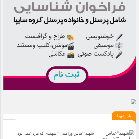
یاد شهدا
شهید”عباس ورامینی”؛شهیدی که مرد عمل بود