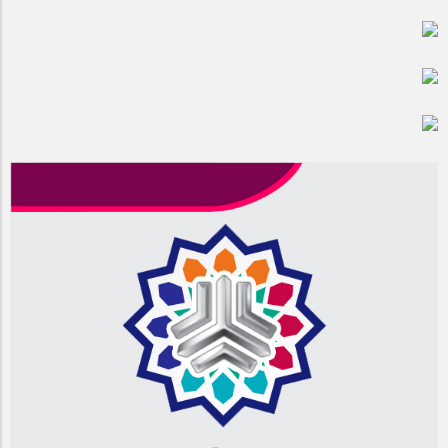
مراسم بزرگداشت سالروز آزادسازی خرمشهر در شرکت پارس خودرو
برگزار شد
مراسم گرامیداشت سالروز آزادسازی خرمشهر در نمازخانه فاطمیه
مگاموتور
تیم شهدای مگاموتور در بزرگترین مسابقات گل کوچک جهان شرکت
کرد