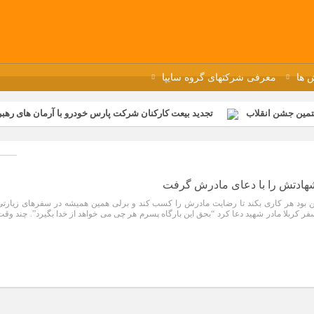
 ها
معرفی شرکتهای گروه سایپا
تمین جشن انقلاب
تجدید بیعت کارکنان شرکت پارس خودرو با آرمان های رهبر 
گزار شد
مراسم عزاداری و ذکرمصیبت سالروز شهادت امام محمدتقی(ع) در 
رفه‌ای؛ بازدید دانش‌آموزان از خطوط تولید مگاموتور
مراسم بزرگداشت سالر
ازخانه فاطمیه مگاموتور
تیم شهدای مگاموتور در بزرگترین مسابقات گل ک
ادتش را با دعای مادرش گرفت
ن بود هر کاری بکند تا رضایت مادرش را کسب کند و برلی همین همیشه در سفرهای زیارتی
 سفر کربلا مادر شهید دعا کرد “بحق این بارگاه پسرم هر چی می خواهد از خدا بگیرد”. چند وقت