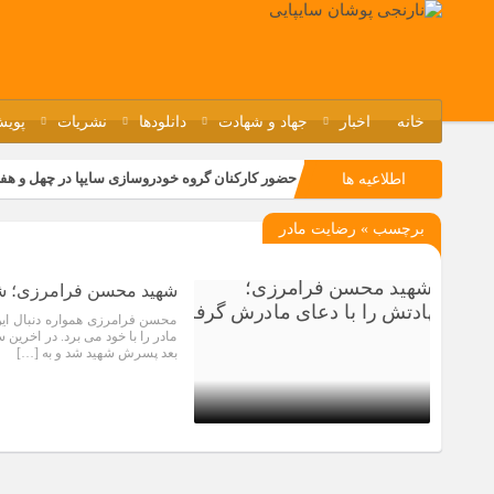
خانه
اخبار
جهاد و شهادت
دانلودها
نشریات
پویش
حضور کارکنان گروه خودروسازی سایپا در چهل و هف
اطلاعیه ها
مسابقات ورزشی در مگاموتوربا استقبال کارکنان بر
برچسب » رضایت مادر
تجربه‌ای میدانی از صنعت برای دانش‌آموزان فنی‌وح
مراسم گرامیداشت سالروز آزادسازی خرمشهر در نم
شهید محسن فرامرزی؛ شه
محسن فرامرزی همواره دنبال ای
مادر را با خود می برد. در اخرین
بعد پسرش شهید شد و به […]
9 سال قبل