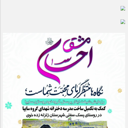
مراسم بزرگداشت سالروز آزادسازی خرمشهر در شرکت پارس خودرو
برگزار شد
مراسم گرامیداشت سالروز آزادسازی خرمشهر در نمازخانه فاطمیه
مگاموتور
تیم شهدای مگاموتور در بزرگترین مسابقات گل کوچک جهان شرکت
کرد