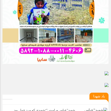
یاد شهدا
شهید”عباس ورامینی”؛شهیدی که مرد عمل بود