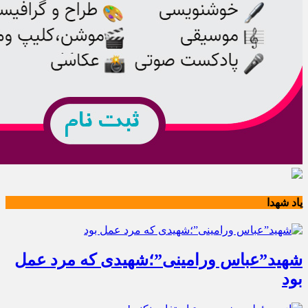
یاد شهدا
شهید”عباس ورامینی”؛شهیدی که مرد عمل
بود