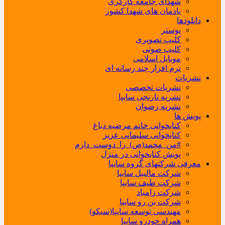
شهدای جامعه کارگری
یادمان های شهدا کشور
دانلودها
پوستر
کلیپ تصویری
کلیپ صوتی
موبایل اسلامی
نرم افزار چند رسانه ای
نشریات
نشریات تخصصی
نشریه نارنجی سایپا
نشریه رضوان
پویش ها
کتابخوانی خانم مرضیه دباغ
کتابخوانی سلیمانی عزیز
#من_محمد(ص)_را_دوست_دارم
پویش کتابخوانی در منزل
معرفی شرکتهای گروه سایپا
شرکت مالیبل سایپا
شرکت طیف سایپا
شرکت زامیاد
شرکت بن رو سایپا
مهندسی توسعه سایپا(سیکو)
همراه خودرو سایپا