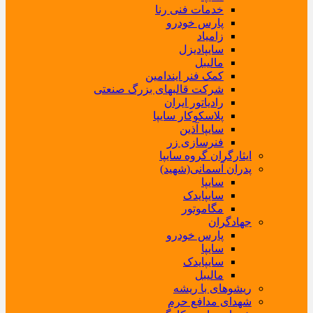
خدمات فنی رنا
پارس خودرو
زامیاد
سایپادیزل
مالیبل
کمک فنر ایندامین
شرکت قالبهای بزرگ صنعتی
رادیاتور ایران
پلاسکوکار سایپا
سایپا آذین
فنرسازی زر
ایثارگران گروه سایپا
پدران آسمانی(شهید)
سایپا
سایپایدک
مگاموتور
جهادگران
پارس خودرو
سایپا
سایپایدک
مالیبل
ریشوهای با ریشه
شهدای مدافع حرم