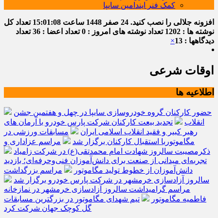
کمک فنر ایندامین سایپا
افزونه جلالی را نصب کنید.
24 صفر 1448
ساعت
15:01:09
تعداد کل
نوشته ها : 1202
تعداد نوشته های امروز : 0
تعداد اعضا : 36
تعداد
دیدگاهها : 13
×
اوقات شرعی
اطلاعیه ها
حضور کارکنان گروه خودروسازی سایپا در چهل و هفتمین جشن
انقلاب
تجدید بیعت کارکنان شرکت پارس خودرو با آرمان های
رهبر کبیر و فقید انقلاب اسلامی ایران
مسابقات ورزشی در
مگاموتوربا استقبال کارکنان برگزار شد
مراسم عزاداری و
ذکرمصیبت سالروز شهادت امام محمدتقی(ع) در شرکت زامیاد
تجربه‌ای میدانی از صنعت برای دانش‌آموزان فنی‌وحرفه‌ای؛ بازدید
دانش‌آموزان از خطوط تولید مگاموتور
مراسم بزرگداشت
سالروز آزادسازی خرمشهر در شرکت پارس خودرو برگزار شد
مراسم گرامیداشت سالروز آزادسازی خرمشهر در نمازخانه
فاطمیه مگاموتور
تیم شهدای مگاموتور در بزرگترین مسابقات
گل کوچک جهان شرکت کرد