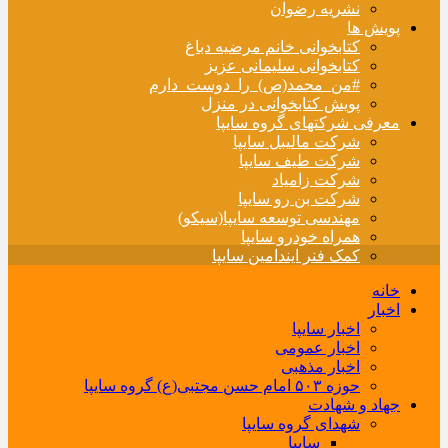
نشریه رضوان
پویش ها
کتابخوانی خانم مرضیه دباغ
کتابخوانی سلیمانی عزیز
#من_محمد(ص)_را_دوست_دارم
پویش کتابخوانی در منزل
معرفی شرکتهای گروه سایپا
شرکت مالیبل سایپا
شرکت طیف سایپا
شرکت زامیاد
شرکت بن رو سایپا
مهندسی توسعه سایپا(سیکو)
همراه خودرو سایپا
کمک فنر ایندامین سایپا
خانه
اخبار
اخبار سایپا
اخبار عمومی
اخبار مذهبی
حوزه ۵۰۳ امام حسن مجتبی(ع) گروه سایپا
جهاد و شهادت
شهدای گروه سایپا
سایپا