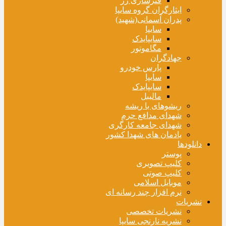
فنرسازی زر
ایثارگران گروه سایپا
پدران آسمانی(شهید)
سایپا
سایپایدک
مگاموتور
جهادگران
پارس خودرو
سایپا
سایپایدک
مالیبل
ریشوهای با ریشه
شهدای مدافع حرم
شهدای جامعه کارگری
یادمان های شهدا کشور
دانلودها
پوستر
کلیپ تصویری
کلیپ صوتی
موبایل اسلامی
نرم افزار چند رسانه ای
نشریات
نشریات تخصصی
نشریه نارنجی سایپا