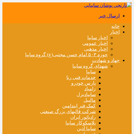
ارسال خبر
خانه
اخبار
اخبار سایپا
اخبار عمومی
اخبار مذهبی
حوزه ۵۰۳ امام حسن مجتبی(ع) گروه سایپا
جهاد و شهادت
شهدای گروه سایپا
سایپا
خدمات فنی رنا
پارس خودرو
زامیاد
سایپادیزل
مالیبل
کمک فنر ایندامین
شرکت قالبهای بزرگ صنعتی
رادیاتور ایران
پلاسکوکار سایپا
سایپا آذین