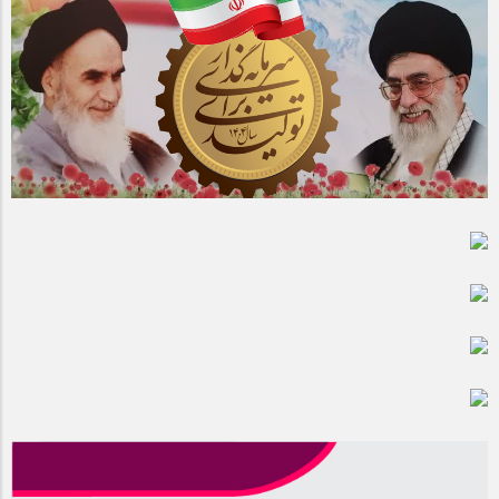
مراسم بزرگداشت سالروز آزادسازی خرمشهر در شرکت پارس خودرو
برگزار شد
مراسم گرامیداشت سالروز آزادسازی خرمشهر در نمازخانه فاطمیه
مگاموتور
تیم شهدای مگاموتور در بزرگترین مسابقات گل کوچک جهان شرکت
کرد