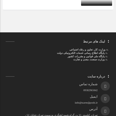
لینک های مرتبط
.::
وزارت کار، تعاون و رفاه اجتماعی
.::
پایگاه اطلاع رسانی خدمات الکترونیکی دولت
.::
پایگاه ملی قوانین و مقررات کشور
.:: وزارت صنعت، معدن و تجارت
درباره سایت
شماره تماس
09382965042
ایمیل
info@narenjiposh.ir
آدرس
تهران، کیلومتر 15 بزرگراه شهید لشگری به سمت تهران خیابان 52 ،