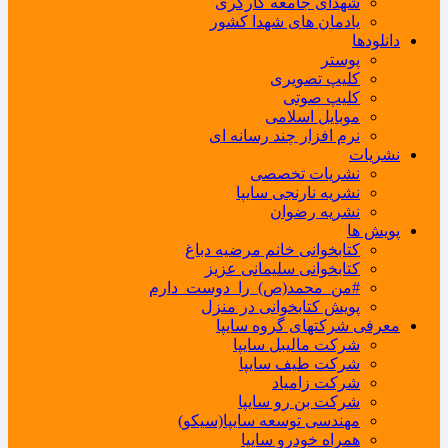
شهدای جامعه کارگری
یادمان های شهدا کشور
دانلودها
پوستر
کلیپ تصویری
کلیپ صوتی
موبایل اسلامی
نرم افزار چند رسانه ای
نشریات
نشریات تخصصی
نشریه نارنجی سایپا
نشریه رضوان
پویش ها
کتابخوانی خانم مرضیه دباغ
کتابخوانی سلیمانی عزیز
#من_محمد(ص)_را_دوست_دارم
پویش کتابخوانی در منزل
معرفی شرکتهای گروه سایپا
شرکت مالیبل سایپا
شرکت طیف سایپا
شرکت زامیاد
شرکت بن رو سایپا
مهندسی توسعه سایپا(سیکو)
همراه خودرو سایپا