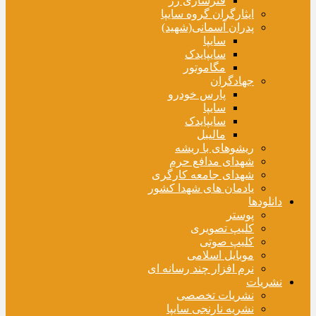
فنرسازی زر
ایثارگران گروه سایپا
پدران آسمانی(شهید)
سایپا
سایپایدک
مگاموتور
جهادگران
پارس خودرو
سایپا
سایپایدک
مالیبل
ریشوهای با ریشه
شهدای مدافع حرم
شهدای جامعه کارگری
یادمان های شهدا کشور
دانلودها
پوستر
کلیپ تصویری
کلیپ صوتی
موبایل اسلامی
نرم افزار چند رسانه ای
نشریات
نشریات تخصصی
نشریه نارنجی سایپا