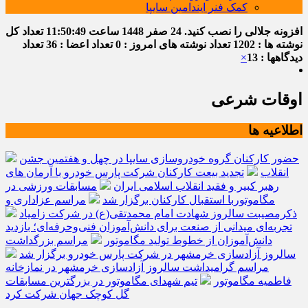
کمک فنر ایندامین سایپا
افزونه جلالی را نصب کنید.
24 صفر 1448
ساعت
11:50:50
تعداد کل
نوشته ها : 1202
تعداد نوشته های امروز : 0
تعداد اعضا : 36
تعداد
دیدگاهها : 13
×
اوقات شرعی
اطلاعیه ها
حضور کارکنان گروه خودروسازی سایپا در چهل و هفتمین جشن
انقلاب
تجدید بیعت کارکنان شرکت پارس خودرو با آرمان های
رهبر کبیر و فقید انقلاب اسلامی ایران
مسابقات ورزشی در
مگاموتوربا استقبال کارکنان برگزار شد
مراسم عزاداری و
ذکرمصیبت سالروز شهادت امام محمدتقی(ع) در شرکت زامیاد
تجربه‌ای میدانی از صنعت برای دانش‌آموزان فنی‌وحرفه‌ای؛ بازدید
دانش‌آموزان از خطوط تولید مگاموتور
مراسم بزرگداشت
سالروز آزادسازی خرمشهر در شرکت پارس خودرو برگزار شد
مراسم گرامیداشت سالروز آزادسازی خرمشهر در نمازخانه
فاطمیه مگاموتور
تیم شهدای مگاموتور در بزرگترین مسابقات
گل کوچک جهان شرکت کرد