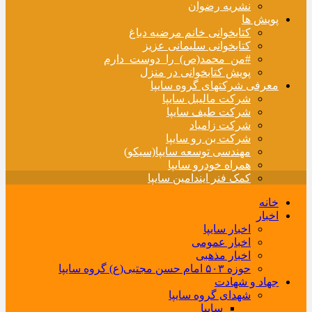
نشریه رضوان
پویش ها
کتابخوانی خانم مرضیه دباغ
کتابخوانی سلیمانی عزیز
#من_محمد(ص)_را_دوست_دارم
پویش کتابخوانی در منزل
معرفی شرکتهای گروه سایپا
شرکت مالیبل سایپا
شرکت طیف سایپا
شرکت زامیاد
شرکت بن رو سایپا
مهندسی توسعه سایپا(سیکو)
همراه خودرو سایپا
کمک فنر ایندامین سایپا
خانه
اخبار
اخبار سایپا
اخبار عمومی
اخبار مذهبی
حوزه ۵۰۳ امام حسن مجتبی(ع) گروه سایپا
جهاد و شهادت
شهدای گروه سایپا
سایپا