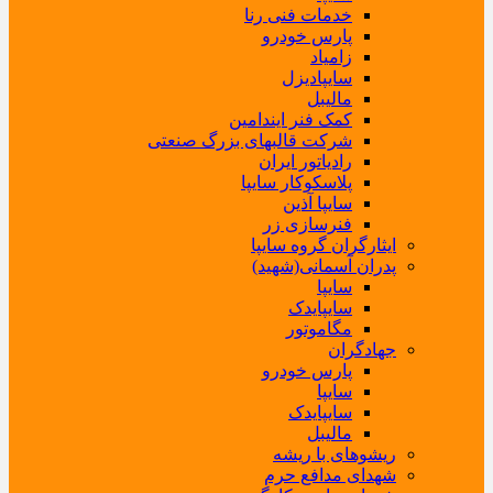
خدمات فنی رنا
پارس خودرو
زامیاد
سایپادیزل
مالیبل
کمک فنر ایندامین
شرکت قالبهای بزرگ صنعتی
رادیاتور ایران
پلاسکوکار سایپا
سایپا آذین
فنرسازی زر
ایثارگران گروه سایپا
پدران آسمانی(شهید)
سایپا
سایپایدک
مگاموتور
جهادگران
پارس خودرو
سایپا
سایپایدک
مالیبل
ریشوهای با ریشه
شهدای مدافع حرم