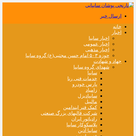
ارسال خبر
خانه
اخبار
اخبار سایپا
اخبار عمومی
اخبار مذهبی
حوزه ۵۰۳ امام حسن مجتبی(ع) گروه سایپا
جهاد و شهادت
شهدای گروه سایپا
سایپا
خدمات فنی رنا
پارس خودرو
زامیاد
سایپادیزل
مالیبل
کمک فنر ایندامین
شرکت قالبهای بزرگ صنعتی
رادیاتور ایران
پلاسکوکار سایپا
سایپا آذین