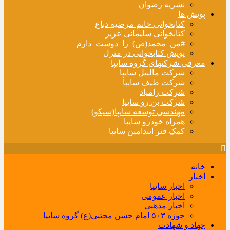
نشریه رضوان
پویش ها
کتابخوانی خانم مرضیه دباغ
کتابخوانی سلیمانی عزیز
#من_محمد(ص)_را_دوست_دارم
پویش کتابخوانی در منزل
معرفی شرکتهای گروه سایپا
شرکت مالیبل سایپا
شرکت طیف سایپا
شرکت زامیاد
شرکت بن رو سایپا
مهندسی توسعه سایپا(سیکو)
همراه خودرو سایپا
کمک فنر ایندامین سایپا
خانه
اخبار
اخبار سایپا
اخبار عمومی
اخبار مذهبی
حوزه ۵۰۳ امام حسن مجتبی(ع) گروه سایپا
جهاد و شهادت