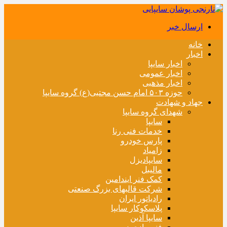
ارسال خبر
خانه
اخبار
اخبار سایپا
اخبار عمومی
اخبار مذهبی
حوزه ۵۰۳ امام حسن مجتبی(ع) گروه سایپا
جهاد و شهادت
شهدای گروه سایپا
سایپا
خدمات فنی رنا
پارس خودرو
زامیاد
سایپادیزل
مالیبل
کمک فنر ایندامین
شرکت قالبهای بزرگ صنعتی
رادیاتور ایران
پلاسکوکار سایپا
سایپا آذین