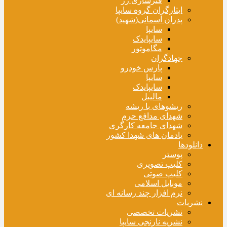
فنرسازی زر
ایثارگران گروه سایپا
پدران آسمانی(شهید)
سایپا
سایپایدک
مگاموتور
جهادگران
پارس خودرو
سایپا
سایپایدک
مالیبل
ریشوهای با ریشه
شهدای مدافع حرم
شهدای جامعه کارگری
یادمان های شهدا کشور
دانلودها
پوستر
کلیپ تصویری
کلیپ صوتی
موبایل اسلامی
نرم افزار چند رسانه ای
نشریات
نشریات تخصصی
نشریه نارنجی سایپا