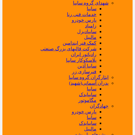
شهدای گروه سایپا
سایپا
خدمات فنی رنا
پارس خودرو
زامیاد
سایپادیزل
مالیبل
کمک فنر ایندامین
شرکت قالبهای بزرگ صنعتی
رادیاتور ایران
پلاسکوکار سایپا
سایپا آذین
فنرسازی زر
ایثارگران گروه سایپا
پدران آسمانی(شهید)
سایپا
سایپایدک
مگاموتور
جهادگران
پارس خودرو
سایپا
سایپایدک
مالیبل
ریشوهای با ریشه