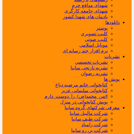
شهدای مدافع حرم
شهدای جامعه کارگری
یادمان های شهدا کشور
دانلودها
پوستر
کلیپ تصویری
کلیپ صوتی
موبایل اسلامی
نرم افزار چند رسانه ای
نشریات
نشریات تخصصی
نشریه نارنجی سایپا
نشریه رضوان
پویش ها
کتابخوانی خانم مرضیه دباغ
کتابخوانی سلیمانی عزیز
#من_محمد(ص)_را_دوست_دارم
پویش کتابخوانی در منزل
معرفی شرکتهای گروه سایپا
شرکت مالیبل سایپا
شرکت طیف سایپا
شرکت زامیاد
شرکت بن رو سایپا