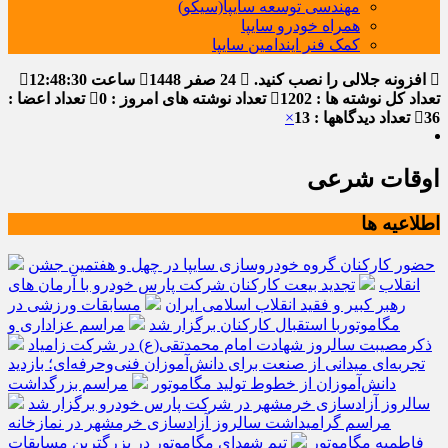
مهندسی توسعه سایپا(سیکو)
همراه خودرو سایپا
کمک فنر ایندامین سایپا
افزونه جلالی را نصب کنید.
24 صفر 1448
ساعت
12:48:31
تعداد کل نوشته ها : 1202
تعداد نوشته های امروز : 0
تعداد اعضا :
36
تعداد دیدگاهها : 13
×
اوقات شرعی
اطلاعیه ها
حضور کارکنان گروه خودروسازی سایپا در چهل و هفتمین جشن
انقلاب
تجدید بیعت کارکنان شرکت پارس خودرو با آرمان های
رهبر کبیر و فقید انقلاب اسلامی ایران
مسابقات ورزشی در
مگاموتوربا استقبال کارکنان برگزار شد
مراسم عزاداری و
ذکرمصیبت سالروز شهادت امام محمدتقی(ع) در شرکت زامیاد
تجربه‌ای میدانی از صنعت برای دانش‌آموزان فنی‌وحرفه‌ای؛ بازدید
دانش‌آموزان از خطوط تولید مگاموتور
مراسم بزرگداشت
سالروز آزادسازی خرمشهر در شرکت پارس خودرو برگزار شد
مراسم گرامیداشت سالروز آزادسازی خرمشهر در نمازخانه
فاطمیه مگاموتور
تیم شهدای مگاموتور در بزرگترین مسابقات